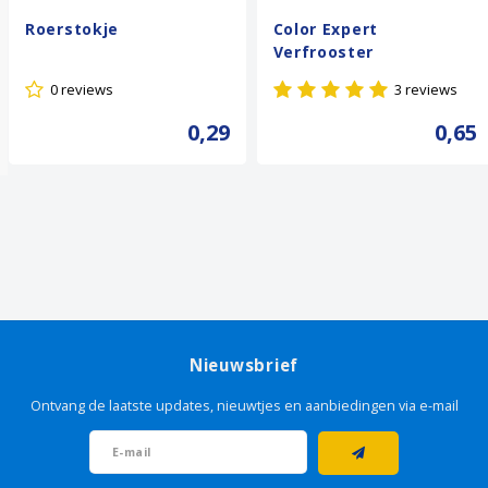
Roerstokje
Color Expert
Verfrooster
0 reviews
3 reviews
0,29
0,65
Nieuwsbrief
Ontvang de laatste updates, nieuwtjes en aanbiedingen via e-mail