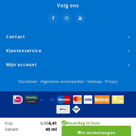
Volg ons
Contact
Klantenservice
Mijn account
Disclaimer
-
Algemene voorwaarden
-
Sitemap
-
Privacy
4,90
4,41
Maandag in huis
Prijs
Variant
40 ml
In winkelwagen