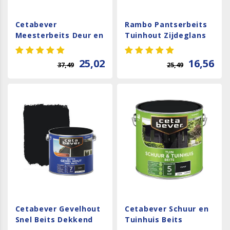
Cetabever
Rambo Pantserbeits
Meesterbeits Deur en
Tuinhout Zijdeglans
Kozijn Dekkend
Dekkend - Diepzwart
Zijdeglans - Zwart
25,02
16,56
37,49
25,49
Cetabever Gevelhout
Cetabever Schuur en
Snel Beits Dekkend
Tuinhuis Beits