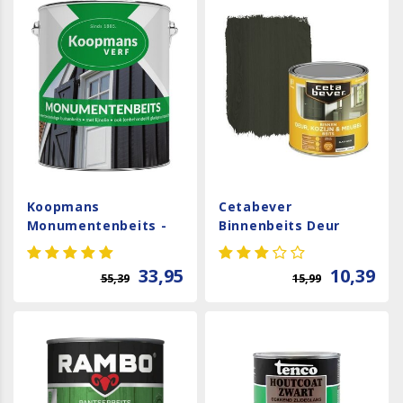
Koopmans
Cetabever
Monumentenbeits -
Binnenbeits Deur
Zwart
Kozijn en Meubel
Transparant
33,95
10,39
55,39
15,99
Zijdeglans - Black
Wash