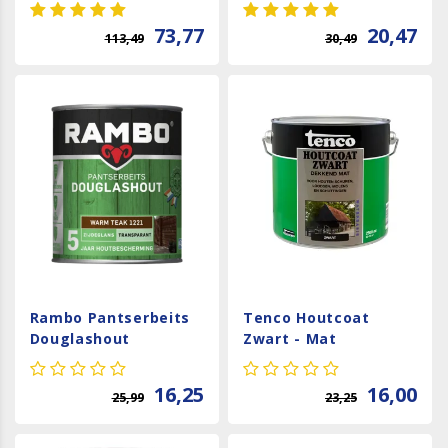
Zijdemat - Zwart - 2,5
Dekkend Zijdeglans -
liter
Zwart
73,77
20,47
113,49
30,49
Rambo Pantserbeits
Tenco Houtcoat
Douglashout
Zwart - Mat
Transparant - Warm
Waterbasis
Teak
16,25
16,00
25,99
23,25