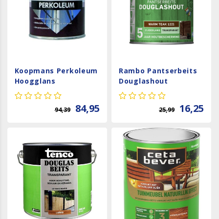
Koopmans Perkoleum
Rambo Pantserbeits
Hoogglans
Douglashout
Transparant - Grenen
Transparant - Warm
Teak
84,95
16,25
94,39
25,99