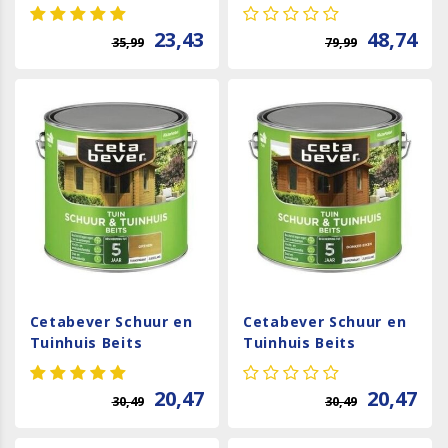
Zijdeglans
Natuurlijk Effect Mat
Transparant - Licht
- Antraciet
23,43
48,74
35,99
79,99
eiken
Cetabever Schuur en
Cetabever Schuur en
Tuinhuis Beits
Tuinhuis Beits
Transparant
Transparant
Zijdeglans - Grenen
Zijdeglans - Donker
20,47
20,47
30,49
30,49
Eiken