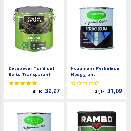
Cetabever Tuinhout
Koopmans Perkoleum
Beits Transparant
Hoogglans
Zijdeglans - Antraciet
Transparant - Teak
39,97
31,09
61,49
34,54