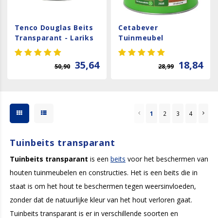
Tenco Douglas Beits
Cetabever
Transparant - Lariks
Tuinmeubel
Natuurlijk Effect Mat
- Douglas - 0,75 liter
35,64
18,84
50,90
28,99
1
2
3
4
Tuinbeits transparant
Tuinbeits transparant
is een
beits
voor het beschermen van
houten tuinmeubelen en constructies. Het is een beits die in
staat is om het hout te beschermen tegen weersinvloeden,
zonder dat de natuurlijke kleur van het hout verloren gaat.
Tuinbeits transparant is er in verschillende soorten en