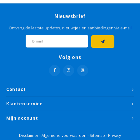
Grondverf & primer
Kleurenwaaiers
Cadeau tips
Grond
Houto
Geel
Sikken
Glasw
Livin
Schet
Tape
Sigma
Roodt
Nieuwsbrief
Betonverf
Grond
Goud
Sikke
Papie
Micha
Lijm
Histo
Bruin
Ontvang de laatste updates, nieuwtjes en aanbiedingen via e-mail
Houtolie
Grond
Groe
Non 
Sand
Roller
Flexa
Oranj
Betonlook verf
Oranj
Plamu
Viole
Volg ons
Voorstrijk
Paars
Stopv
Krijtverf
Rood
Schur
Contact
Hobbyverf
Roze
Verfb
Klantenservice
Taup
Afdek
Mijn account
Wit
Disclaimer
-
Algemene voorwaarden
-
Sitemap
-
Privacy