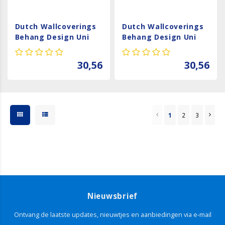
Dutch Wallcoverings
Dutch Wallcoverings
Behang Design Uni
Behang Design Uni
Dark Grey 12029
Green 12027
30,56
30,56
1
2
3
Nieuwsbrief
Ontvang de laatste updates, nieuwtjes en aanbiedingen via e-mail