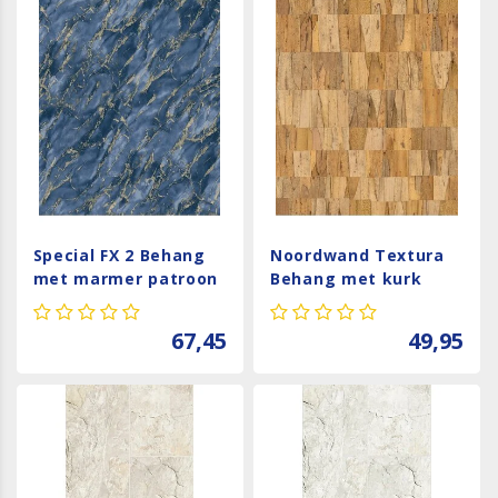
Special FX 2 Behang
Noordwand Textura
met marmer patroon
Behang met kurk
- G68093
tegels - 1545737
67,45
49,95