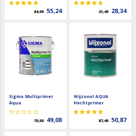
55,24
28,34
84,99
31,49
Sigma Multiprimer
Wijzonol AQUA
Aqua
Hechtprimer
49,08
50,87
75,50
87,40