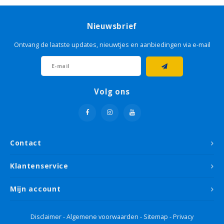
Grondverf & primer
Kleurenwaaiers
Cadeau tips
Grond
Houto
Geel
Sikken
Glasw
Livin
Schet
Tape
Sigma
Roodt
Nieuwsbrief
Betonverf
Grond
Goud
Sikke
Papie
Micha
Lijm
Histo
Bruin
Ontvang de laatste updates, nieuwtjes en aanbiedingen via e-mail
Houtolie
Grond
Groe
Non 
Sand
Roller
Flexa
Oranj
Betonlook verf
Oranj
Plamu
Viole
Volg ons
Voorstrijk
Paars
Stopv
Krijtverf
Rood
Schur
Contact
Hobbyverf
Roze
Verfb
Klantenservice
Taup
Afdek
Mijn account
Wit
Disclaimer
-
Algemene voorwaarden
-
Sitemap
-
Privacy