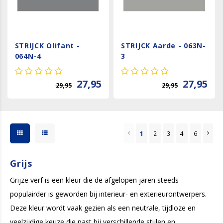
STRIJCK Olifant -
STRIJCK Aarde - 063N-
064N-4
3
27,95
27,95
29,95
29,95
1
2
3
4
6
Grijs
Grijze verf is een kleur die de afgelopen jaren steeds
populairder is geworden bij interieur- en exterieurontwerpers.
Deze kleur wordt vaak gezien als een neutrale, tijdloze en
veelzijdige keuze die past bij verschillende stijlen en