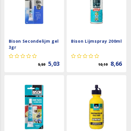
Bison Secondelijm gel
Bison Lijmspray 200ml
3gr
5,03
8,66
5,59
10,19