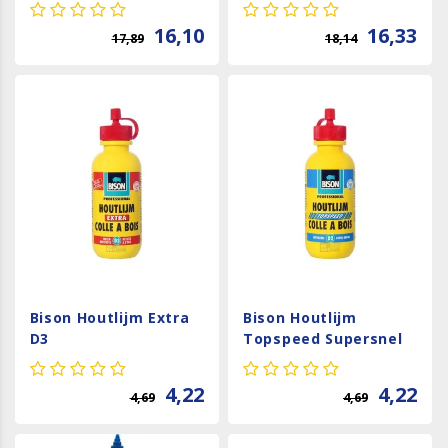
16,10
16,33
17,89
18,14
Bison Houtlijm Extra
Bison Houtlijm
D3
Topspeed Supersnel
D2
4,22
4,22
4,69
4,69