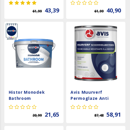
43,39
40,90
61,99
61,99
Histor Monodek
Avis Muurverf
Bathroom
Permoglaze Anti
Schimmel - Wit
21,65
58,91
30,99
87,48