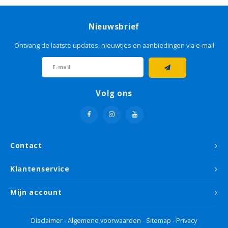
Grondverf & primer
Kleurenwaaiers
Cadeau tips
Grond
Houto
Geel
Sikken
Glasw
Livin
Schet
Tape
Sigma
Roodt
Nieuwsbrief
Betonverf
Grond
Goud
Sikke
Papie
Micha
Lijm
Histo
Bruin
Ontvang de laatste updates, nieuwtjes en aanbiedingen via e-mail
Houtolie
Grond
Groe
Non 
Sand
Roller
Flexa
Oranj
Betonlook verf
Oranj
Plamu
Viole
Volg ons
Voorstrijk
Paars
Stopv
Krijtverf
Rood
Schur
Contact
Hobbyverf
Roze
Verfb
Klantenservice
Taup
Afdek
Mijn account
Wit
Disclaimer
-
Algemene voorwaarden
-
Sitemap
-
Privacy