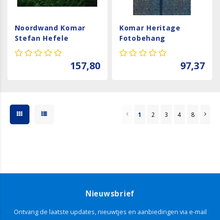
Noordwand Komar
Komar Heritage
Stefan Hefele
Fotobehang
Fotobehang Goblins
Silhouette - HX3-012
Woods - SHX5-037
157,80
97,37
1
2
3
4
8
Nieuwsbrief
Ontvang de laatste updates, nieuwtjes en aanbiedingen via e-mail