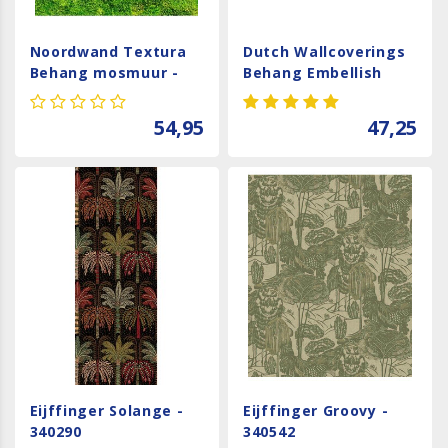
Noordwand Textura
Dutch Wallcoverings
Behang mosmuur -
Behang Embellish
1545733
Bird Of Paradise Grey
De120011
54,95
47,25
Eijffinger Solange -
Eijffinger Groovy -
340290
340542