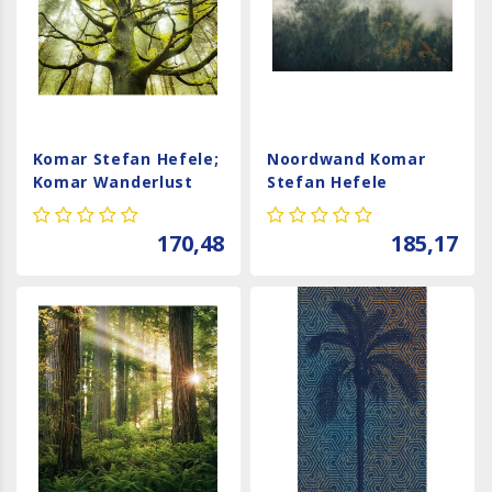
Komar Stefan Hefele;
Noordwand Komar
Komar Wanderlust
Stefan Hefele
Fotobehang Der
Fotobehang Tales of
Traumbaum - SHX6-
the Carpathians -
170,48
185,17
020
SH036-VD3