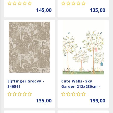
145,00
135,00
Eijffinger Groovy -
Cute Walls- Sky
340541
Garden 212x280cm -
CW6121-2
135,00
199,00