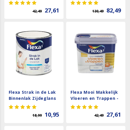
Wit
27,61
82,49
42,49
130,49
Flexa Strak in de Lak
Flexa Mooi Makkelijk
Binnenlak Zijdeglans
Vloeren en Trappen -
- Gebroken Wit - RAL
Fris Wit / RAL 9016
9010
10,95
27,61
18,99
42,49