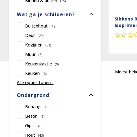
Binnen & buiten
(15)
Wat ga je schilderen?
Sikkens 
Isoprime
Buitenhout
(19)
Deur
(29)
Kozijnen
(31)
Muur
(5)
Keukenkastje
(9)
Meest bek
Keuken
(6)
Alle opties tonen...
Ondergrond
Behang
(1)
Beton
(3)
Gips
(4)
Hout
(43)