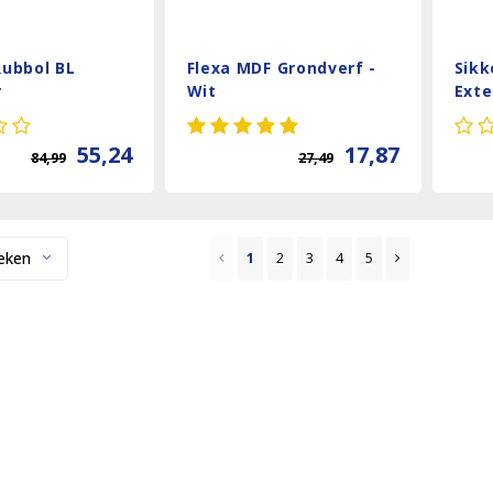
Rubbol BL
Flexa MDF Grondverf -
Sikk
r
Wit
Exte
55,24
17,87
84,99
27,49
eken
1
2
3
4
5