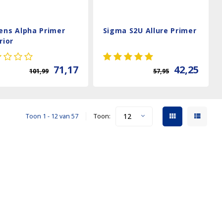
ens Alpha Primer
Sigma S2U Allure Primer
rior
71,17
42,25
101,99
57,95
12
Toon 1 - 12 van 57
Toon: