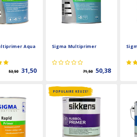
ltiprimer Aqua
Sigma Multiprimer
Sigm
31,50
50,38
53,50
71,50
POPULAIRE KEUZE!