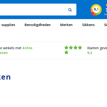
t supplies
Benodigdheden
Merken
Sikkens
S
ke winkels met
échte
Klanten gev
isten
9,2
ken