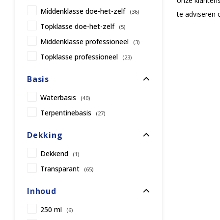
onze klantens
Middenklasse doe-het-zelf
(36)
te adviseren 
Topklasse doe-het-zelf
(5)
Middenklasse professioneel
(3)
Topklasse professioneel
(23)
Basis
Waterbasis
(40)
Terpentinebasis
(27)
Dekking
Dekkend
(1)
Transparant
(65)
Inhoud
250 ml
(6)