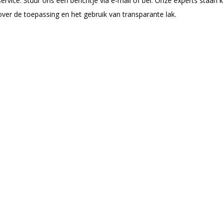
ervice. Stuur ons een berichtje via e-mail of bel. Onze experts staan 
over de toepassing en het gebruik van transparante lak.