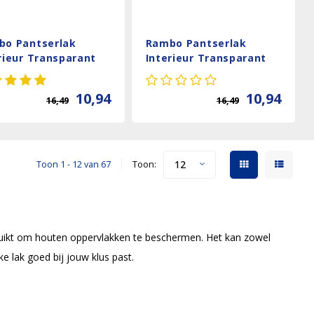
bo Pantserlak
Rambo Pantserlak
rieur Transparant
Interieur Transparant
- Antraciet grijs
Mat - Greywash
10,94
10,94
16,49
16,49
12
Toon 1 - 12 van 67
Toon:
uikt om houten oppervlakken te beschermen. Het kan zowel
e lak goed bij jouw klus past.