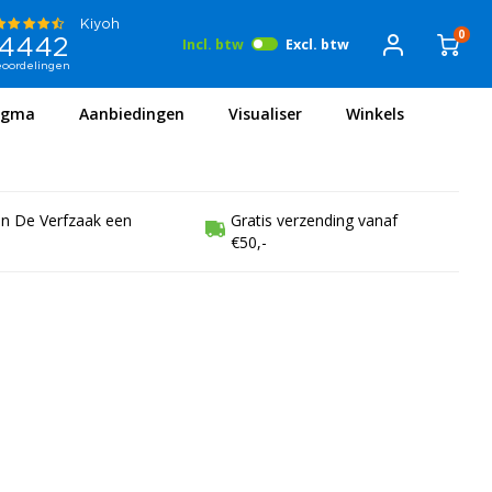
0
Incl. btw
Excl. btw
igma
Aanbiedingen
Visualiser
Winkels
en De Verfzaak een
Gratis verzending vanaf
€50,-