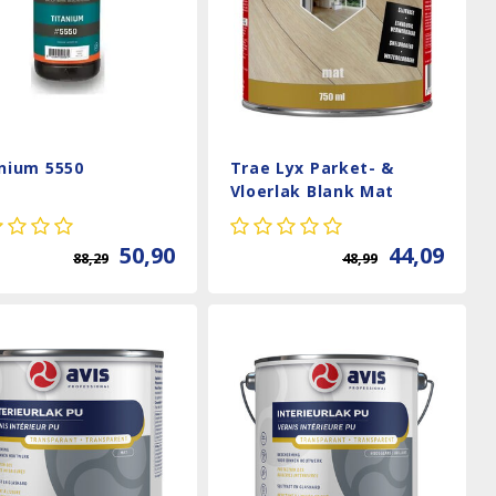
nium 5550
Trae Lyx Parket- &
Vloerlak Blank Mat
50,90
44,09
88,29
48,99