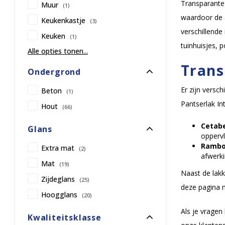
Transparante 
Muur
(1)
waardoor de a
Keukenkastje
(3)
verschillende
Keuken
(1)
tuinhuisjes, 
Alle opties tonen...
Trans
Ondergrond
Er zijn versc
Beton
(1)
Pantserlak In
Hout
(66)
Cetabe
Glans
oppervl
Rambo 
Extra mat
(2)
afwerki
Mat
(19)
Naast de lak
Zijdeglans
(25)
deze pagina m
Hoogglans
(20)
Als je vragen
Kwaliteitsklasse