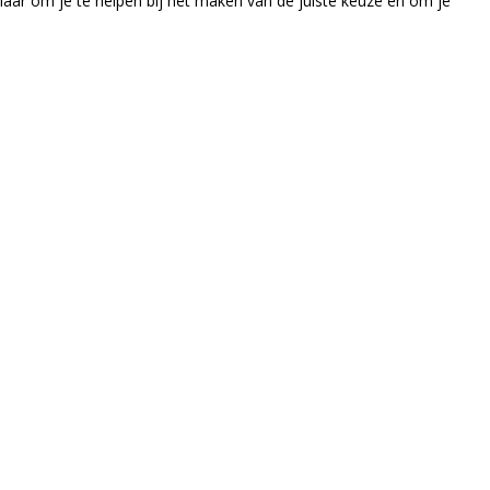
klaar om je te helpen bij het maken van de juiste keuze en om je