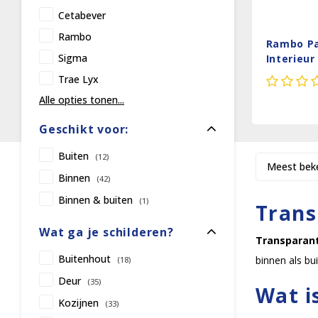
Cetabever
Rambo
Rambo Pa
Sigma
Interieu
Zijdeglan
Trae Lyx
Alle opties tonen...
Geschikt voor:
Buiten
(12)
Meest bek
Binnen
(42)
Binnen & buiten
(1)
Trans
Wat ga je schilderen?
Transparant
Buitenhout
binnen als bu
(18)
Deur
(35)
Wat i
Kozijnen
(33)