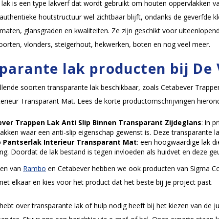
lak is een type lakverf dat wordt gebruikt om houten oppervlakken va
uthentieke houtstructuur wel zichtbaar blijft, ondanks de geverfde kl
 maten, glansgraden en kwaliteiten. Ze zijn geschikt voor uiteenlope
poorten, vlonders, steigerhout, hekwerken, boten en nog veel meer.
parante lak producten bij De
hillende soorten transparante lak beschikbaar, zoals Cetabever Trapp
terieur Transparant Mat. Lees de korte productomschrijvingen hieron
ver Trappen Lak Anti Slip Binnen Transparant Zijdeglans
: in 
akken waar een anti-slip eigenschap gewenst is. Deze transparante lak
Pantserlak Interieur Transparant Mat
: een hoogwaardige lak die
ng. Doordat de lak bestand is tegen invloeden als huidvet en deze geur
ken van
Rambo
en Cetabever hebben we ook producten van Sigma Coati
et elkaar en kies voor het product dat het beste bij je project past.
 hebt over transparante lak of hulp nodig heeft bij het kiezen van de