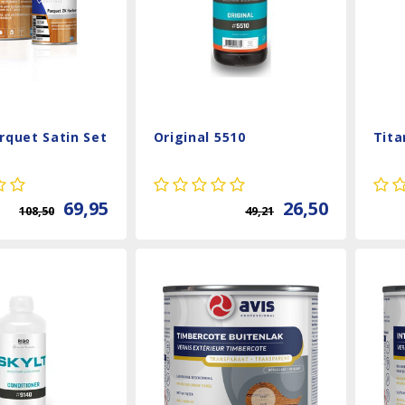
rquet Satin Set
Original 5510
Tita
69,95
26,50
108,50
49,21