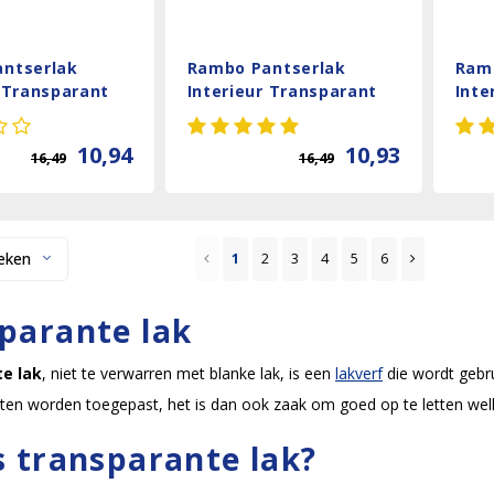
ntserlak
Rambo Pantserlak
Ram
r Transparant
Interieur Transparant
Inte
s - Puur eiken
Zijdeglans - Greywash
Mat 
10,94
10,93
16,49
16,49
eken
1
2
3
4
5
6
parante lak
e lak
, niet te verwarren met blanke lak, is een
lakverf
die wordt gebr
iten worden toegepast, het is dan ook zaak om goed op te letten welk
s transparante lak?