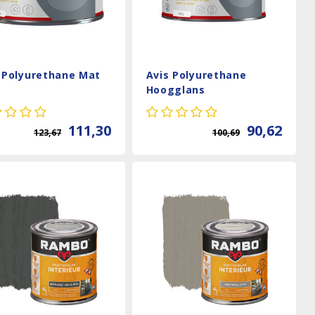
 Polyurethane Mat
Avis Polyurethane
Hoogglans
111,30
90,62
123,67
100,69