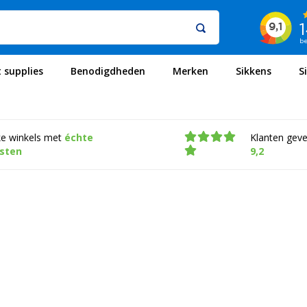
t supplies
Benodigdheden
Merken
Sikkens
S
ke winkels met
échte
Klanten gev
isten
9,2