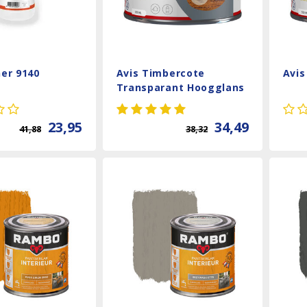
ner 9140
Avis Timbercote
Avis
Transparant Hoogglans
- Teak
23,95
34,49
41,88
38,32