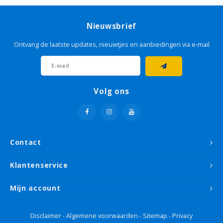
Grondverf & primer
Kleurenwaaiers
Cadeau tips
Grond
Houto
Geel
Sikken
Glasw
Livin
Schet
Tape
Sigma
Roodt
Nieuwsbrief
Betonverf
Grond
Goud
Sikke
Papie
Micha
Lijm
Histo
Bruin
Ontvang de laatste updates, nieuwtjes en aanbiedingen via e-mail
Houtolie
Grond
Groe
Non 
Sand
Roller
Flexa
Oranj
Betonlook verf
Oranj
Plamu
Viole
Volg ons
Voorstrijk
Paars
Stopv
Krijtverf
Rood
Schur
Contact
Hobbyverf
Roze
Verfb
Klantenservice
Taup
Afdek
Mijn account
Wit
Disclaimer
-
Algemene voorwaarden
-
Sitemap
-
Privacy