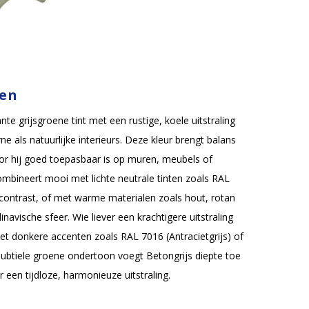
ren
te grijsgroene tint met een rustige, koele uitstraling
e als natuurlijke interieurs. Deze kleur brengt balans
oor hij goed toepasbaar is op muren, meubels of
mbineert mooi met lichte neutrale tinten zoals RAL
 contrast, of met warme materialen zoals hout, rotan
navische sfeer. Wie liever een krachtigere uitstraling
t donkere accenten zoals RAL 7016 (Antracietgrijs) of
subtiele groene ondertoon voegt Betongrijs diepte toe
 een tijdloze, harmonieuze uitstraling.