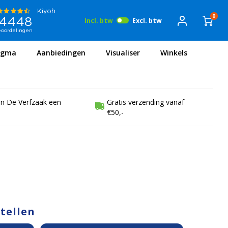
0
Incl. btw
Excl. btw
igma
Aanbiedingen
Visualiser
Winkels
en De Verfzaak een
Gratis verzending vanaf
€50,-
stellen