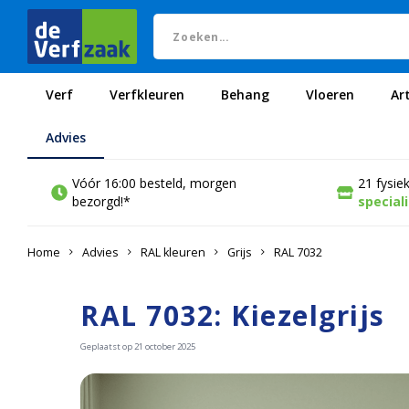
Verf
Verfkleuren
Behang
Vloeren
Ar
Advies
Vóór 16:00 besteld, morgen
21 fysie
bezorgd!*
special
Home
Advies
RAL kleuren
Grijs
RAL 7032
RAL 7032: Kiezelgrijs
Geplaatst op 21 october
2025