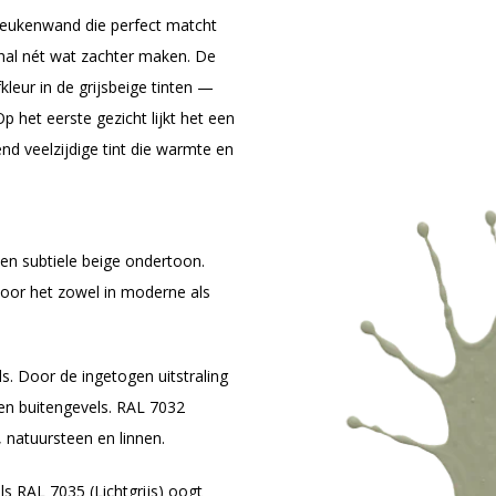
keukenwand die perfect matcht
e hal nét wat zachter maken. De
fkleur in de grijsbeige tinten —
p het eerste gezicht lijkt het een
end veelzijdige tint die warmte en
een subtiele beige ondertoon.
door het zowel in moderne als
. Door de ingetogen uitstraling
 en buitengevels. RAL 7032
 natuursteen en linnen.
als RAL 7035 (Lichtgrijs) oogt