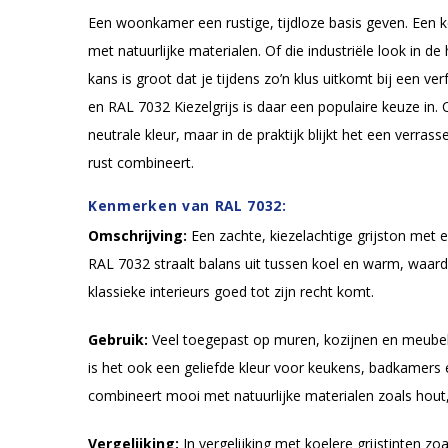
Een woonkamer een rustige, tijdloze basis geven. Een 
met natuurlijke materialen. Of die industriële look in d
kans is groot dat je tijdens zo’n klus uitkomt bij een ver
en RAL 7032 Kiezelgrijs is daar een populaire keuze in. O
neutrale kleur, maar in de praktijk blijkt het een verrass
rust combineert.
Kenmerken van RAL 7032:
Omschrijving:
Een zachte, kiezelachtige grijston met 
RAL 7032 straalt balans uit tussen koel en warm, waar
klassieke interieurs goed tot zijn recht komt.
Gebruik:
Veel toegepast op muren, kozijnen en meubels
is het ook een geliefde kleur voor keukens, badkamers
combineert mooi met natuurlijke materialen zoals hout,
Vergelijking:
In vergelijking met koelere grijstinten zo