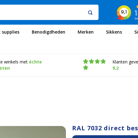
t supplies
Benodigdheden
Merken
Sikkens
S
ke winkels met
échte
Klanten gev
isten
9,2
RAL 7032 direct be