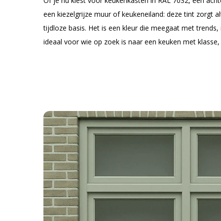
Of je nu kiest voor keukenkasten in RAL 7032, een achte
een kiezelgrijze muur of keukeneiland: deze tint zorgt 
tijdloze basis. Het is een kleur die meegaat met trends
ideaal voor wie op zoek is naar een keuken met klasse,