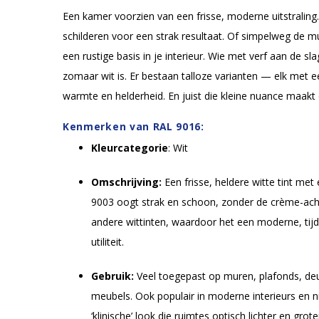
Een kamer voorzien van een frisse, moderne uitstralin
schilderen voor een strak resultaat. Of simpelweg de 
een rustige basis in je interieur. Wie met verf aan de sla
zomaar wit is. Er bestaan talloze varianten — elk met ee
warmte en helderheid. En juist die kleine nuance maakt e
Kenmerken van RAL 9016:
Kleurcategorie
: Wit
Omschrijving:
Een frisse, heldere witte tint met 
9003 oogt strak en schoon, zonder de crème-a
andere wittinten, waardoor het een moderne, tijd
utiliteit.
Gebruik:
Veel toegepast op muren, plafonds, deu
meubels. Ook populair in moderne interieurs en 
‘klinische’ look die ruimtes optisch lichter en groter