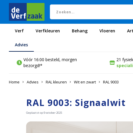
Verf
Verfkleuren
Behang
Vloeren
Ar
Advies
Vóór 16:00 besteld, morgen
21 fysie
bezorgd!*
special
Home
Advies
RAL kleuren
Wit en zwart
RAL 9003
RAL 9003: Signaalwit
Geplaatst op 9
october 2025