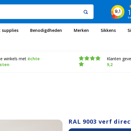
t supplies
Benodigdheden
Merken
Sikkens
S
ke winkels met
échte
Klanten gev
isten
9,2
RAL 9003 verf direc