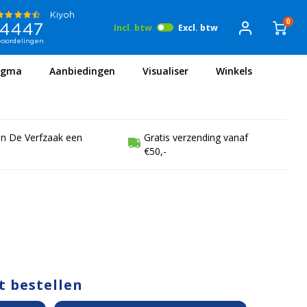
0
Incl. btw
Excl. btw
igma
Aanbiedingen
Visualiser
Winkels
en De Verfzaak een
Gratis verzending vanaf
€50,-
t bestellen