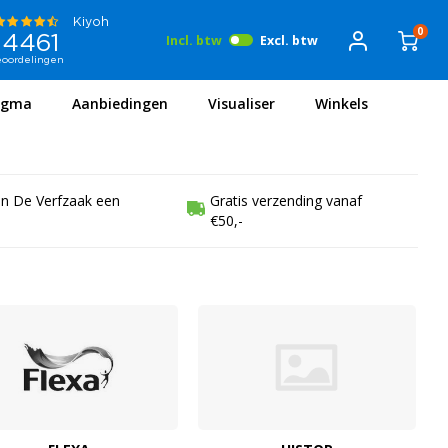
0
Incl. btw
Excl. btw
igma
Aanbiedingen
Visualiser
Winkels
en De Verfzaak een
Gratis verzending vanaf
€50,-