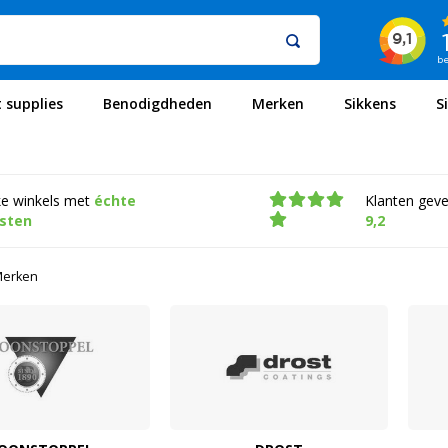
t supplies
Benodigdheden
Merken
Sikkens
S
ke winkels met
échte
Klanten gev
isten
9,2
erken