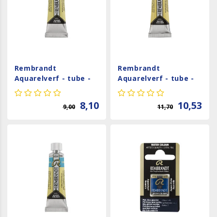
Rembrandt
Rembrandt
Aquarelverf - tube -
Aquarelverf - tube -
Venetiaansrood 349
Sprankel Blauw 865
8,10
10,53
9,00
11,70