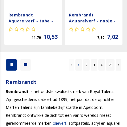
Rembrandt
Rembrandt
Aquarelverf - tube -
Aquarelverf - napje -
Kobalt-Turkooisblauw
Phtaloblauw
586
Groenachtig 576
10,53
7,02
11,70
7,80
1
2
3
4
25
Rembrandt
Rembrandt
is het oudste kwaliteitsmerk van Royal Talens.
Zijn geschiedenis dateert uit 1899, het jaar dat de oprichter
Marten Talens zijn familiebedrijf startte in Apeldoorn.
Rembrandt ontwikkelde zich tot een van ’s werelds meest
gerenommeerde merken
olieverf
, softpastels, acryl en aquarel