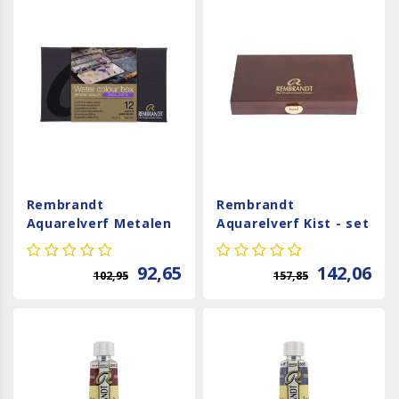
Rembrandt
Rembrandt
Aquarelverf Metalen
Aquarelverf Kist - set
Set - 12 napjes -
22 napjes + 2
Specialty
accessoires -
92,65
142,06
102,95
157,85
Traditional