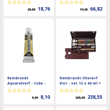
180 gram - A3
18,76
66,82
20,85
74,25
Rembrandt
Rembrandt Olieverf
Aquarelverf - tube -
Kist - set 12 x 40 ml +
Omber Groenachtig
accessoires
410
8,10
238,55
9,00
265,05