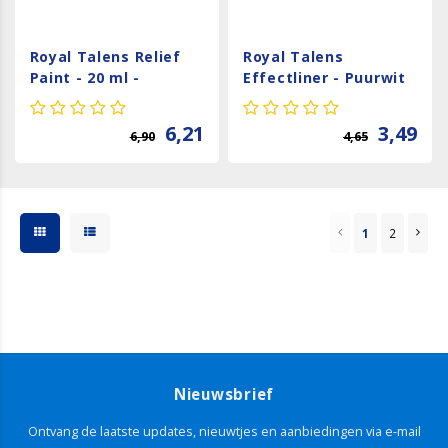
Royal Talens Relief
Royal Talens
Paint - 20 ml -
Effectliner - Puurwit
Donkerblauw 502
1001
6,21
3,49
6,90
4,65
1
2
Nieuwsbrief
Ontvang de laatste updates, nieuwtjes en aanbiedingen via e-mail