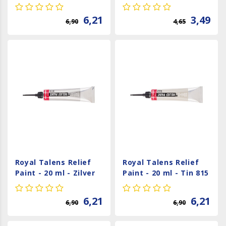
Donkergroen 602
Goud 8900
6,21
3,49
6,90
4,65
Royal Talens Relief
Royal Talens Relief
Paint - 20 ml - Zilver
Paint - 20 ml - Tin 815
800
6,21
6,21
6,90
6,90