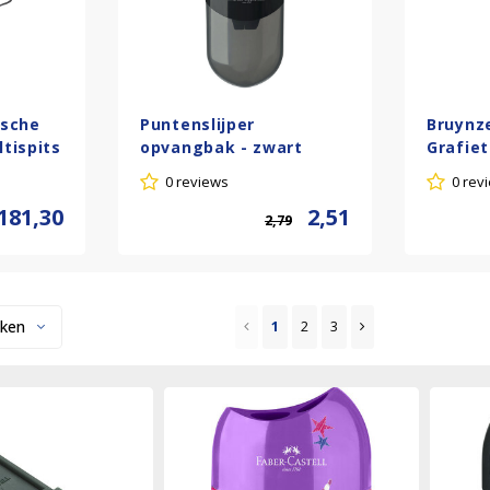
ische
Puntenslijper
Bruynz
ltispits
opvangbak - zwart
Grafiet
HB pot
0 reviews
0 rev
puntens
181,30
2,51
2,79
ken
1
2
3