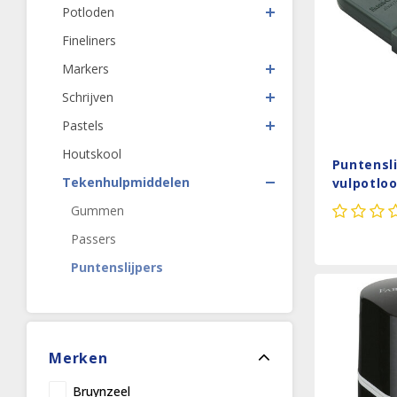
Potloden
Fineliners
Markers
Schrijven
Pastels
Houtskool
Puntensli
Tekenhulpmiddelen
vulpotlo
Gummen
Passers
Puntenslijpers
Merken
Bruynzeel