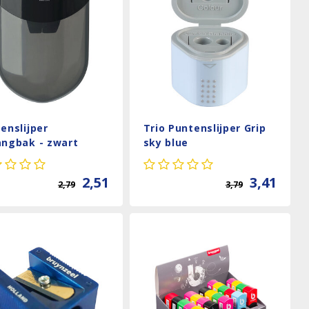
enslijper
Trio Puntenslijper Grip
ngbak - zwart
sky blue
2,51
3,41
2,79
3,79