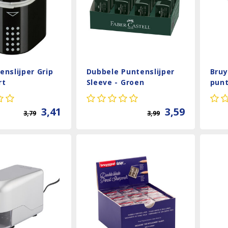
enslijper Grip
Dubbele Puntenslijper
Bruy
rt
Sleeve - Groen
punt
stu
3,41
3,59
3,79
3,99