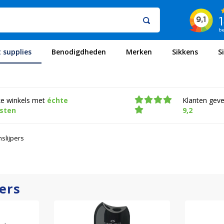
t supplies
Benodigdheden
Merken
Sikkens
S
ke winkels met
échte
Klanten gev
isten
9,2
slijpers
ers