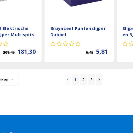
 Elektrische
Bruynzeel Puntenslijper
Slij
jper Multispits
Dubbel
en 
181,30
5,81
201,45
6,45
eken
1
2
3