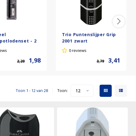
eel
Trio Puntenslijper Grip
potlodenset - 2
2001 zwart
loden + gum &
iews
0 reviews
lijper
1,98
3,41
2,20
3,79
12
Toon 1 - 12 van 28
Toon: