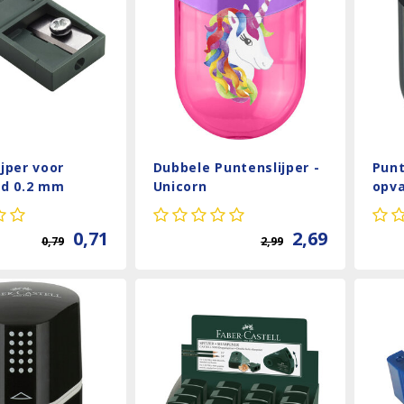
jper voor
Dubbele Puntenslijper -
Punt
od 0.2 mm
Unicorn
opva
0,71
2,69
0,79
2,99