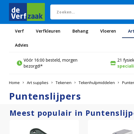
Verf
Verfkleuren
Behang
Vloeren
Ar
Advies
Vóór 16:00 besteld, morgen
21 fysie
bezorgd!*
special
Home
Art supplies
Tekenen
Tekenhulpmiddelen
Punten
Puntenslijpers
Meest populair in Puntenslijp