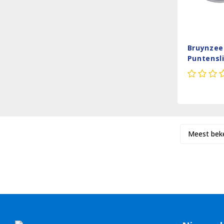
Bruynzeel
Puntensli
7000
Meest bek