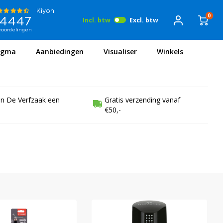
0
Incl. btw
Excl. btw
igma
Aanbiedingen
Visualiser
Winkels
en De Verfzaak een
Gratis verzending vanaf
€50,-