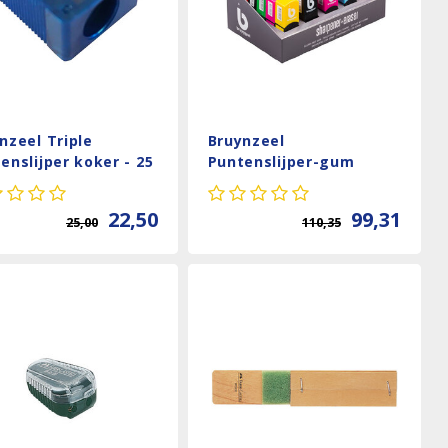
nzeel Triple
Bruynzeel
enslijper koker - 25
Puntenslijper-gum
ks
display - 25 stuks
22,50
99,31
25,00
110,35