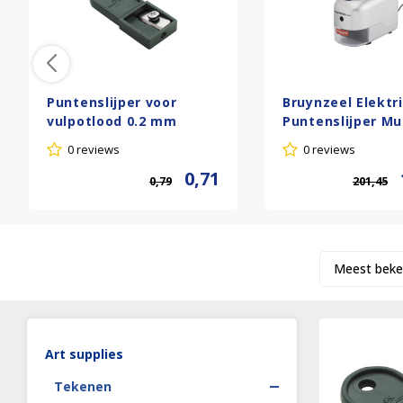
Puntenslijper voor
Bruynzeel Elektr
vulpotlood 0.2 mm
Puntenslijper Mu
7000
0 reviews
0 reviews
0,71
0,79
201,45
Meest beke
Art supplies
Tekenen