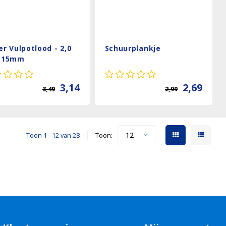
per Vulpotlood - 2,0
Schuurplankje
3,15mm
3,14
2,69
3,49
2,99
12
Toon 1 - 12 van 28
Toon: