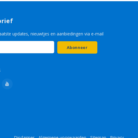
rief
aatste updates, nieuwtjes en aanbiedingen via e-mail
Abonneer
s
Disclaimer
-
Algemene voorwaarden
-
Sitemap
-
Privacy