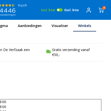
0
Incl. btw
Excl. btw
igma
Aanbiedingen
Visualiser
Winkels
en De Verfzaak een
Gratis verzending vanaf
€50,-
8:00
8:00