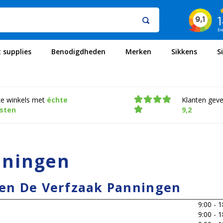
t supplies
Benodigdheden
Merken
Sikkens
S
ke winkels met
échte
Klanten gev
isten
9,2
nningen
en De Verfzaak Panningen
9:00 - 1
9:00 - 1