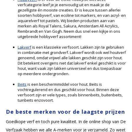
verfcategorie leef je je eenvoudig uit en maak je de
gezelligste én mooiste creaties. Er is keuze tussen allerlei
soorten hobbyverf, van ecoline tot markers, en van acryl- en
aquarelverf tot pastels. Wij bieden producten aan van
merken als Royal Talens, Sakura, Amsterdam All Acrylics,
Rembrandt en Van Gogh. Neem dus snel een kijkje in ons
uitgebreide hobbyverf assortiment!
Lakverf
is een klassieke verfsoort. Lakken zijn te gebruiken
in combinatie met grondverf. Lakverf wordt ook wel houtverf
genoemd, omdat vrijwel alle lakken geschikt zijn voor hout.
Dit betekent overigens niet dat lakverf enkel geschikt is voor
hout, want vaak zijn lakken universeel en dus toepasbaar
op meerdere ondergronden.
Beits
is een beschermmiddel voor hout. Beits is
vochtregulerend en dus geschikt voor hout. Binnen deze
verfsoort zijn er vele types, zoals binnenbeits, buitenbeits,
tuinbeits enzovoort.
De beste merken voor de laagste prijzen
Goedkope verf en toch pure kwaliteit. In de online shop van De
Verfzaak hebben we alle A-merken voor je verzameld. Zo weet