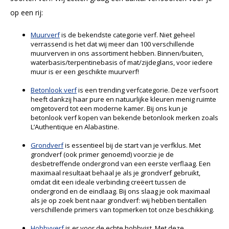
op een rij:
Muurverf
is de bekendste categorie verf. Niet geheel
verrassend is het dat wij meer dan 100 verschillende
muurverven in ons assortiment hebben. Binnen/buiten,
waterbasis/terpentinebasis of mat/zijdeglans, voor iedere
muur is er een geschikte muurverf!
Betonlook verf
is een trending verfcategorie. Deze verfsoort
heeft dankzij haar pure en natuurlijke kleuren menig ruimte
omgetoverd tot een moderne kamer. Bij ons kun je
betonlook verf kopen van bekende betonlook merken zoals
L’Authentique en Alabastine.
Grondverf
is essentieel bij de start van je verfklus. Met
grondverf (ook primer genoemd) voorzie je de
desbetreffende ondergrond van een eerste verflaag. Een
maximaal resultaat behaal je als je grondverf gebruikt,
omdat dit een ideale verbinding creëert tussen de
ondergrond en de eindlaag. Bij ons slaag je ook maximaal
als je op zoek bent naar grondverf: wij hebben tientallen
verschillende primers van topmerken tot onze beschikking.
Hobbyverf
is er voor de echte hobbyist. Met deze