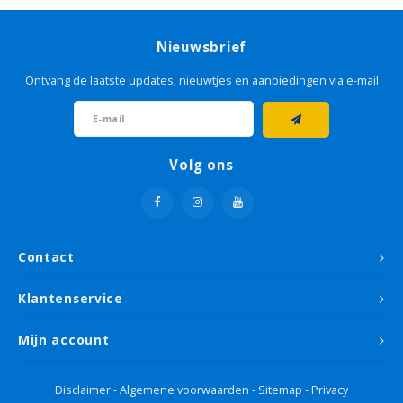
Grondverf & primer
Kleurenwaaiers
Cadeau tips
Grond
Houto
Geel
Sikken
Glasw
Livin
Schet
Tape
Sigma
Roodt
Nieuwsbrief
Betonverf
Grond
Goud
Sikke
Papie
Micha
Lijm
Histo
Bruin
Ontvang de laatste updates, nieuwtjes en aanbiedingen via e-mail
Houtolie
Grond
Groe
Non 
Sand
Roller
Flexa
Oranj
Betonlook verf
Oranj
Plamu
Viole
Volg ons
Voorstrijk
Paars
Stopv
Krijtverf
Rood
Schur
Contact
Hobbyverf
Roze
Verfb
Klantenservice
Taup
Afdek
Mijn account
Wit
Disclaimer
-
Algemene voorwaarden
-
Sitemap
-
Privacy