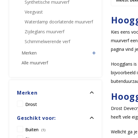
Synthetische muurverf
Veegvast
Hoogg
Waterdamp doorlatende muurverf
Zijdeglans muurverf
Kies eens vo
muurverf een 
Schimmelwerende verf
pagina vind j
Merken
Alle muurverf
Hoogglans is
bijvoorbeeld 
buitenduurza
Merken
Hoogg
Drost
Drost Devecry
heeft vele e
Geschikt voor:
Buiten
(1)
Wellicht ga j