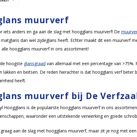
lans muurverf
or iets anders en ga aan de slag met hoogglans muurverf! De
muurver
matglans dan wel zijdeglans heeft. Echter maakt dit een muurverf m
e alle hoogglans muurverf in ons assortiment!
 de hoogste
glansgraad
van allemaal met een percentage van >75%. P
in lakken en beitsen. De reden hierachter is dat hoogglans verf bete
amheid heeft.
lans muurverf bij De Verfzaa
l Hoogglans is de populairste hoogglans muurverf in ons assortiment
igenschappen, waaronder een uitstekende verwerking en goede schro
e graag aan de slag met hoogglans muurverf, maar zit je nog met ee