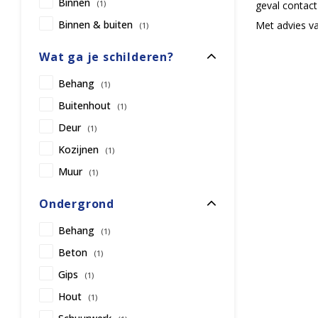
Binnen
(1)
geval contact
Binnen & buiten
Met advies va
(1)
Wat ga je schilderen?
Behang
(1)
Buitenhout
(1)
Deur
(1)
Kozijnen
(1)
Muur
(1)
Ondergrond
Behang
(1)
Beton
(1)
Gips
(1)
Hout
(1)