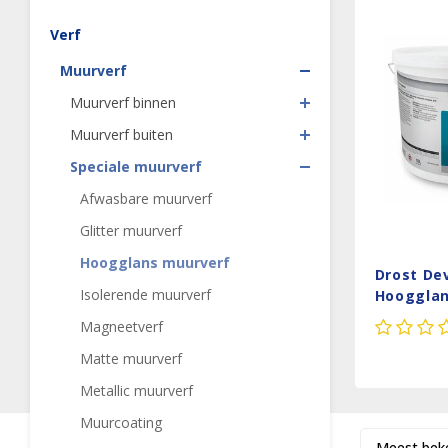
Verf
Muurverf
Muurverf binnen
Muurverf buiten
Speciale muurverf
Afwasbare muurverf
Glitter muurverf
Hoogglans muurverf
Drost De
Isolerende muurverf
Hooggla
Magneetverf
Matte muurverf
Metallic muurverf
Muurcoating
Meest bek