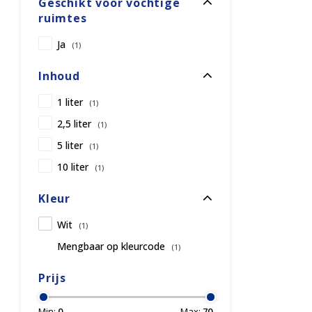
Geschikt voor vochtige
ruimtes
Ja
(1)
Inhoud
1 liter
(1)
2,5 liter
(1)
5 liter
(1)
10 liter
(1)
Kleur
Wit
(1)
Mengbaar op kleurcode
(1)
Prijs
Min:
0
Max:
70