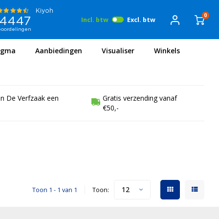
0
Incl. btw
Excl. btw
igma
Aanbiedingen
Visualiser
Winkels
en De Verfzaak een
Gratis verzending vanaf
€50,-
12
Toon 1 - 1 van 1
Toon: