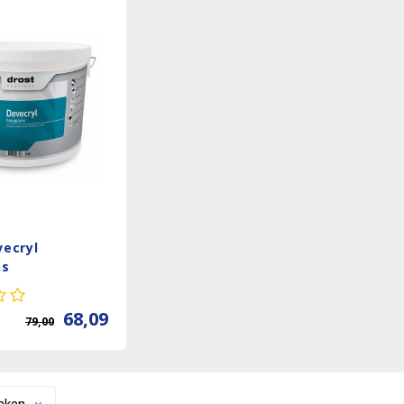
vecryl
ns
68,09
79,00
eken