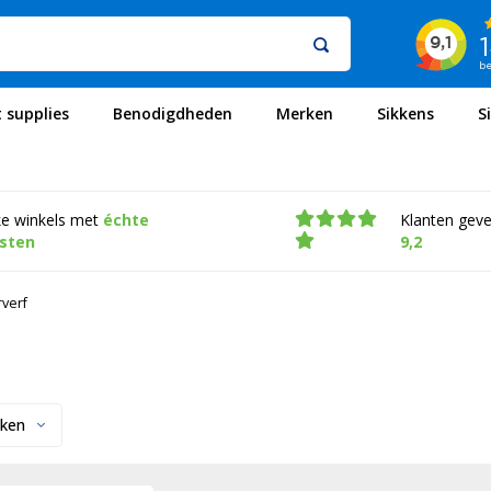
t supplies
Benodigdheden
Merken
Sikkens
S
ke winkels met
échte
Klanten gev
isten
9,2
verf
ken