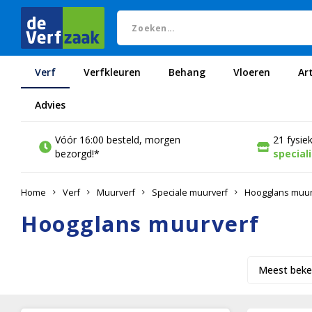
Verf
Verfkleuren
Behang
Vloeren
Ar
Advies
Vóór 16:00 besteld, morgen
21 fysie
bezorgd!*
special
Home
Verf
Muurverf
Speciale muurverf
Hoogglans muur
Hoogglans muurverf
Meest beke