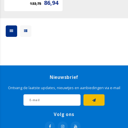
86,94
133,75
Nieuwsbrief
Ontvang de laatste updates, nieuwtjes en aanbiedingen via e-mail
Volg ons