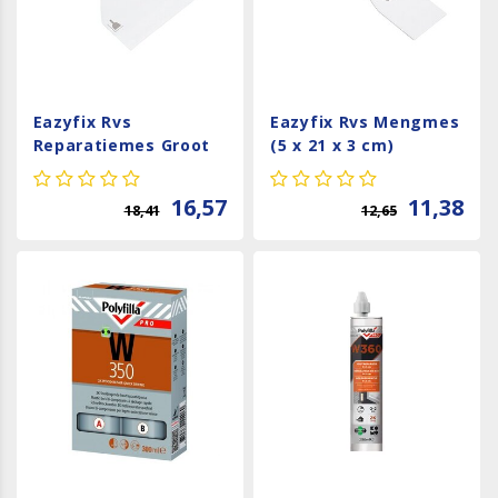
Eazyfix Rvs
Eazyfix Rvs Mengmes
Reparatiemes Groot
(5 x 21 x 3 cm)
(15 x 23 x 3 cm)
16,57
11,38
18,41
12,65