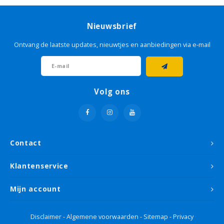
Grondverf & primer
Kleurenwaaiers
Cadeau tips
Grond
Houto
Geel
Sikken
Glasw
Livin
Schet
Tape
Sigma
Roodt
Nieuwsbrief
Betonverf
Grond
Goud
Sikke
Papie
Micha
Lijm
Histo
Bruin
Ontvang de laatste updates, nieuwtjes en aanbiedingen via e-mail
Houtolie
Grond
Groe
Non 
Sand
Roller
Flexa
Oranj
Betonlook verf
Oranj
Plamu
Viole
Volg ons
Voorstrijk
Paars
Stopv
Krijtverf
Rood
Schur
Contact
Hobbyverf
Roze
Verfb
Klantenservice
Taup
Afdek
Mijn account
Wit
Disclaimer
-
Algemene voorwaarden
-
Sitemap
-
Privacy