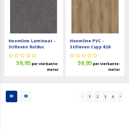
Hoomline Laminaat -
Hoomline PVC -
Stilleven Rolduc
Stilleven Cuyp 826
Stone 46983
59,95
59,95
per
vierkante-
per
vierkante-
meter
meter
1
2
3
4