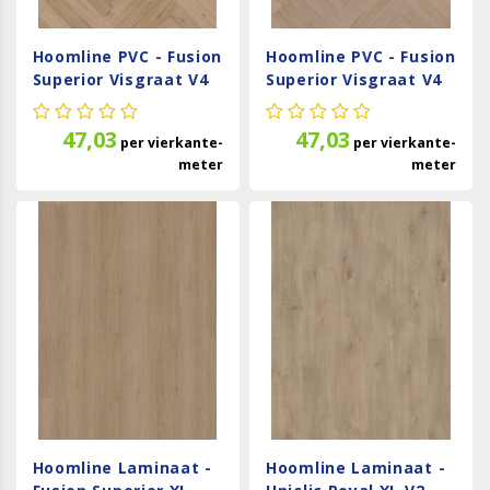
Hoomline PVC - Fusion
Hoomline PVC - Fusion
Superior Visgraat V4
Superior Visgraat V4
Gotham Oak Natural
Gotham Oak Oiled
107526
1075137
47,03
47,03
per
vierkante-
per
vierkante-
meter
meter
Hoomline Laminaat -
Hoomline Laminaat -