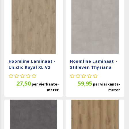
Hoomline Laminaat -
Hoomline Laminaat -
Uniclic Royal XL V2
Stilleven Thysiana
Mount Everest 106
Stone 46953
27,50
59,95
per
vierkante-
per
vierkante-
meter
meter