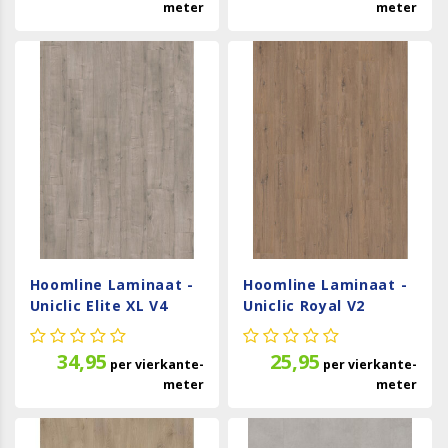
meter
meter
Hoomline Laminaat -
Hoomline Laminaat -
Uniclic Elite XL V4
Uniclic Royal V2
IJssel 60017
Toscane Eik 329022
34,95
25,95
per
vierkante-
per
vierkante-
meter
meter