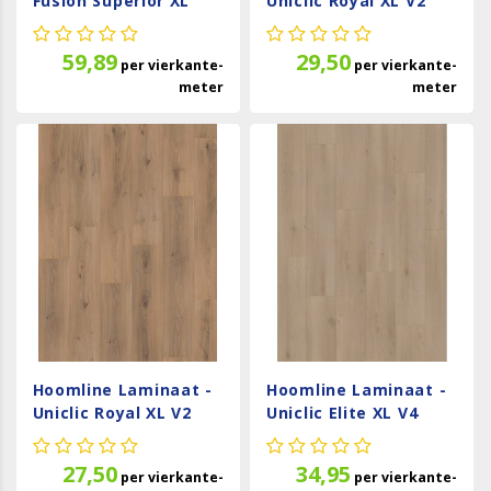
Fusion Superior XL
Uniclic Royal XL V2
Gotham Oak Flax
Aquaprotect
1075129
Vaalserberg 106
59,89
29,50
per
vierkante-
per
vierkante-
meter
meter
Hoomline Laminaat -
Hoomline Laminaat -
Uniclic Royal XL V2
Uniclic Elite XL V4
Jungfrau 4936
Zaan 6084
27,50
34,95
per
vierkante-
per
vierkante-