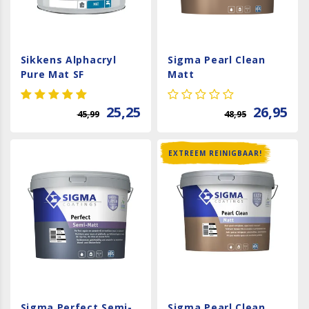
Sikkens Alphacryl
Sigma Pearl Clean
Pure Mat SF
Matt
25,25
26,95
45,99
48,95
EXTREEM REINIGBAAR!
Sigma Perfect Semi-
Sigma Pearl Clean