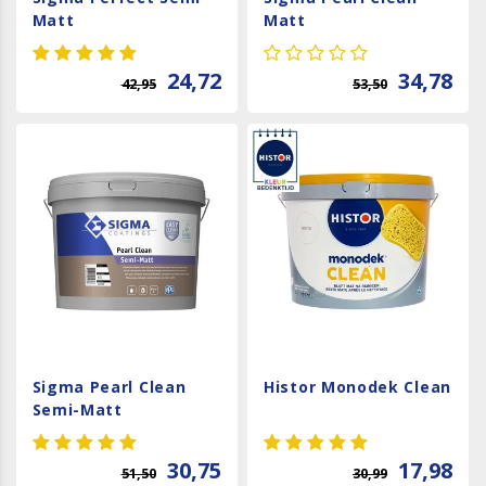
Matt
Matt
24,72
34,78
42,95
53,50
Sigma Pearl Clean
Histor Monodek Clean
Semi-Matt
30,75
17,98
51,50
30,99