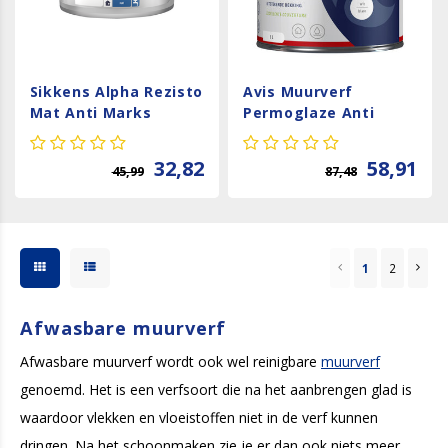
Sikkens Alpha Rezisto
Avis Muurverf
Mat Anti Marks
Permoglaze Anti
Schimmel - Wit
32,82
58,91
45,99
87,48
1
2
Afwasbare muurverf
Afwasbare muurverf wordt ook wel reinigbare
muurverf
genoemd. Het is een verfsoort die na het aanbrengen glad is
waardoor vlekken en vloeistoffen niet in de verf kunnen
dringen. Na het schoonmaken zie je er dan ook niets meer