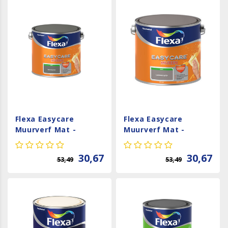
Flexa Easycare
Flexa Easycare
Muurverf Mat -
Muurverf Mat -
Woudgroen - 2,5 liter
Leisteengrijs - 2,5
liter
30,67
30,67
53,49
53,49