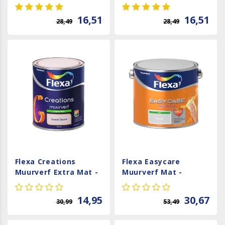
- Saliegroen - 1 liter
Mat - RAL 9010 - 1
liter
16,51
16,51
28,49
28,49
Flexa Creations
Flexa Easycare
Muurverf Extra Mat -
Muurverf Mat -
Sweet Desire
Lichtgrijs - 2,5 liter
14,95
30,67
30,99
53,49