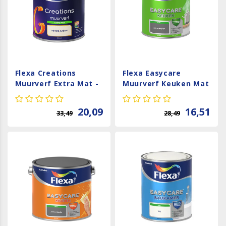
Flexa Creations
Flexa Easycare
Muurverf Extra Mat -
Muurverf Keuken Mat
Vanilla Cream
- Antracietgrijs - 1
liter
20,09
16,51
33,49
28,49