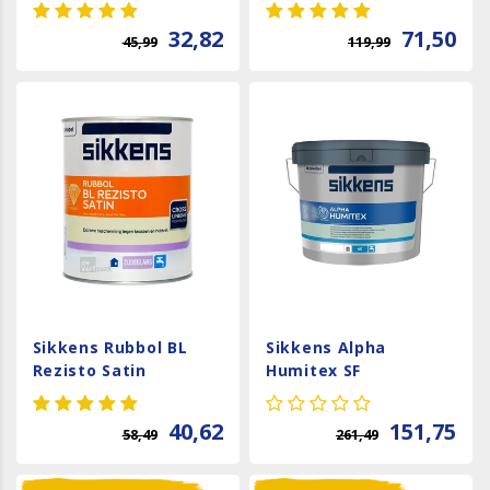
32,82
71,50
45,99
119,99
Sikkens Rubbol BL
Sikkens Alpha
Rezisto Satin
Humitex SF
40,62
151,75
58,49
261,49