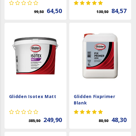
64,50
84,57
99,50
130,50
Glidden Isotex Matt
Glidden Fixprimer
Blank
249,90
48,30
385,50
80,50