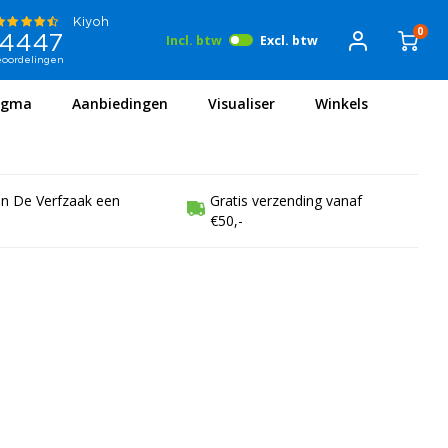
0
Incl. btw
Excl. btw
igma
Aanbiedingen
Visualiser
Winkels
en De Verfzaak een
Gratis verzending vanaf
€50,-