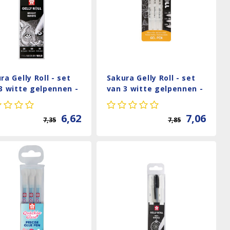
ra Gelly Roll - set
Sakura Gelly Roll - set
3 witte gelpennen -
van 3 witte gelpennen -
8, 10
05, 08, 10
6,62
7,06
7,35
7,85