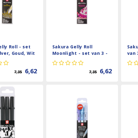
lly Roll - set
Sakura Gelly Roll
Saku
ilver, Goud, Wit
Moonlight - set van 3 -
van 
Sweets
05, 0
6,62
6,62
7,35
7,35