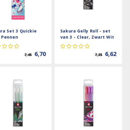
ra Set 3 Quickie
Sakura Gelly Roll - set
e Pennen
van 3 - Clear, Zwart Wit
6,70
6,62
7,45
7,35