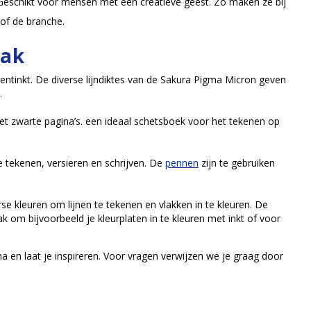
Geschikt voor mensen met een creatieve geest. Zo maken ze bij
 of de branche.
aak
ntinkt. De diverse lijndiktes van de Sakura Pigma Micron geven
.
t zwarte pagina’s. een ideaal schetsboek voor het tekenen op
tekenen, versieren en schrijven. De
pennen
zijn te gebruiken
e kleuren om lijnen te tekenen en vlakken in te kleuren. De
lak om bijvoorbeeld je kleurplaten in te kleuren met inkt of voor
a en laat je inspireren. Voor vragen verwijzen we je graag door