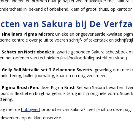
hten, ideeen en dromen naar je papier veel makkelijker met Sakura. 
nderscheid in: bekend of onbekend, klein of groot, thuis, op kantoor
cten van Sakura bij De Verfz
 Fineliners Pigma Micron:
Unieke en ongeëvenaarde kwaliteit pigme
ltieme controle over je uit te voeren schrijf- of tekentaak en schrijfstijl
 Schets en Notitieboek:
in zwarte gebonden Sakura schetsboek me
 en het oefenen van technieken (inkt/potlood/oliepastel/houtskool).
 Gelly Roll Metallic set 3 Gelpennen Sweets:
geweldig om mee te 
ndlettering, bullet journaling, kaarten en nog veel meer.
 Pigma Brush Pen:
deze Pigma Brush Set van Sakura bevatten divers
punt is flexibel en buigt na gebruik terug in zijn originele vorm. Super
ttering.
lag met de
hobbyverf
producten van Sakura? Leef je uit op deze pagin
dewerkers op de klantenservice.