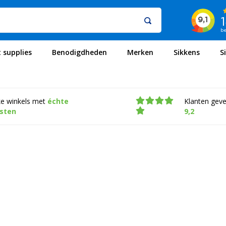
t supplies
Benodigdheden
Merken
Sikkens
S
ke winkels met
échte
Klanten gev
isten
9,2