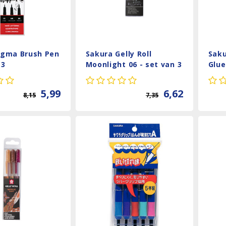
igma Brush Pen
Sakura Gelly Roll
Saku
 3
Moonlight 06 - set van 3
Glu
- Calm
5,99
6,62
8,15
7,35