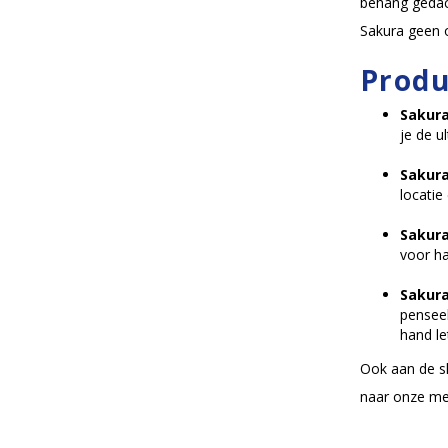
behang gedac
Sakura geen o
Produ
Sakura
je de u
Sakura
locatie
Sakura
voor ha
Sakura
penseel
hand le
Ook aan de s
naar onze me