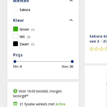
Merken
Sakura
Kleur
Groen
(1)
Sakura Ge
Wit
(2)
van 3 - Z
Zwart
(1)
Prijs
Min:
0
Max:
20
Vóór 16:00 besteld, morgen
bezorgd!*
21 fysieke winkels met
échte