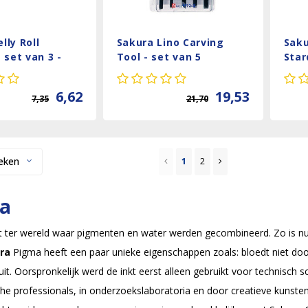
lly Roll
Sakura Lino Carving
Saku
- set van 3 -
Tool - set van 5
Star
Fore
6,62
19,53
7,35
21,70
eken
1
2
a
t ter wereld waar pigmenten en water werden gecombineerd. Zo is nu
ra
Pigma heeft een paar unieke eigenschappen zoals: bloedt niet doo
 uit. Oorspronkelijk werd de inkt eerst alleen gebruikt voor technisch
he professionals, in onderzoekslaboratoria en door creatieve kunstena