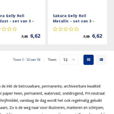
ra Gelly Roll
Sakura Gelly Roll
dust - set van 3 -
Metallic - set van 3 -
st
Sweets
6,62
6,62
7,35
7,35
12
Toon 1 - 12 van 16
Toon:
 de inkt de betrouwbare, permanente, archiveerbare kwaliteit
r papier heen, permanent, watervast, sneldrogend, PH-neutraal
 schrijfmiddel, vandaag de dag wordt het ook regelmatig gebuikt
ars. Zo is de weg naar voor illustreren, markeren en schrijven,