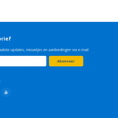
rief
aatste updates, nieuwtjes en aanbiedingen via e-mail
Abonneer
s