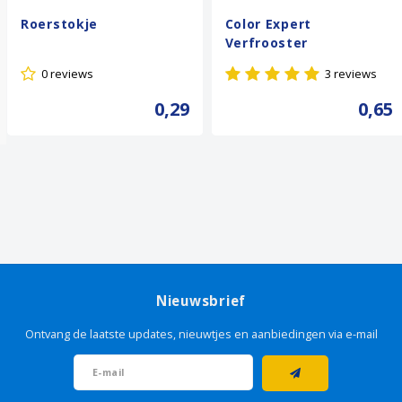
Roerstokje
Color Expert
Verfrooster
0 reviews
3 reviews
0,29
0,65
Nieuwsbrief
Ontvang de laatste updates, nieuwtjes en aanbiedingen via e-mail