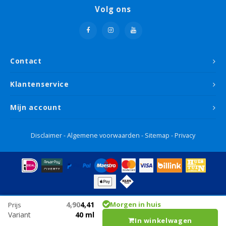
Volg ons
Contact
Klantenservice
Mijn account
Disclaimer
-
Algemene voorwaarden
-
Sitemap
-
Privacy
4,90
4,41
Morgen in huis
Prijs
Variant
40 ml
In winkelwagen