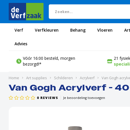
Verf
Verfkleuren
Behang
Vloeren
Ar
Advies
Vóór 16:00 besteld, morgen
21 fysie
bezorgd!*
special
Home
Art supplies
Schilderen
Acrylverf
Van Gogh acrylv
Van Gogh Acrylverf - 40
0
REVIEWS
Je beoordeling toevoegen