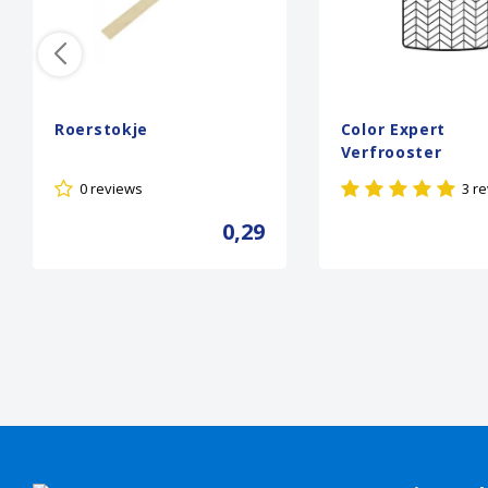
Roerstokje
Color Expert
Verfrooster
0 reviews
3 r
0,29