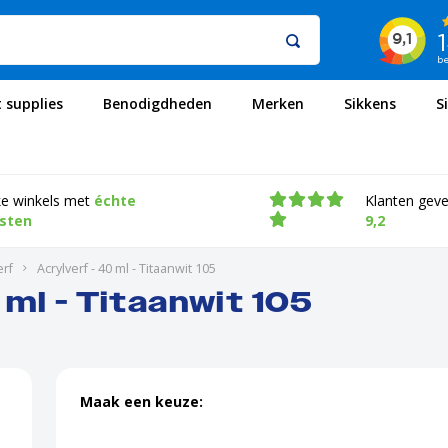
t supplies
Benodigdheden
Merken
Sikkens
S
ke winkels met
échte
Klanten gev
isten
9,2
erf
Acrylverf - 40 ml - Titaanwit 105
 ml - Titaanwit 105
Maak een keuze: