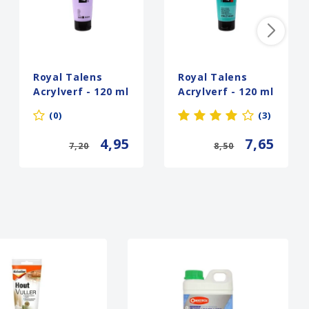
Royal Talens
Royal Talens
Acrylverf - 120 ml
Acrylverf - 120 ml
- Lila 556
- Metallicgroen
(0)
(3)
836
4,95
7,65
7,20
8,50