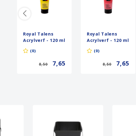
Royal Talens
Royal Talens
Acrylverf - 120 ml
Acrylverf - 120 ml
- Metallicgeel
- Metallicrood
(0)
(0)
831
832
7,65
7,65
8,50
8,50