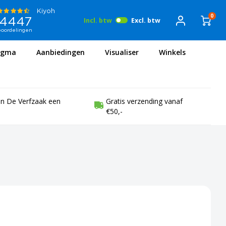
0
Incl. btw
Excl. btw
igma
Aanbiedingen
Visualiser
Winkels
en De Verfzaak een
Gratis verzending vanaf
€50,-