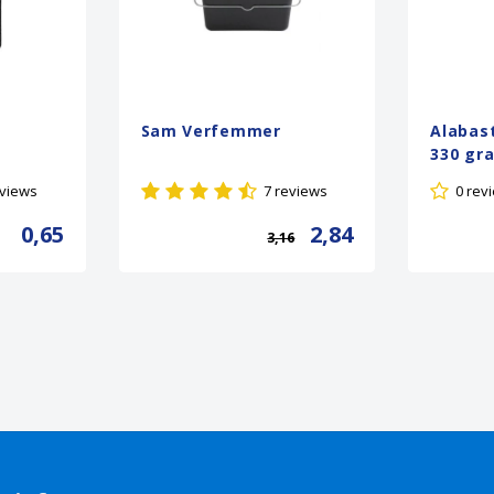
Sam Verfemmer
Alabast
330 gr
eviews
7 reviews
0 rev
0,65
2,84
3,16