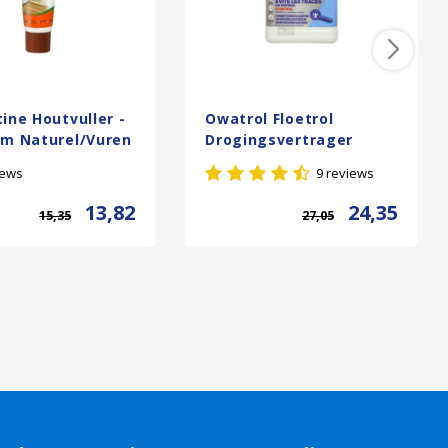
ine Houtvuller -
Owatrol Floetrol
am Naturel/Vuren
Drogingsvertrager
iews
9 reviews
13,82
24,35
15,35
27,05