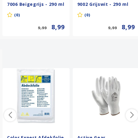
7006 Beigegrijs - 290 ml
9002 Grijswit - 290 ml
(0)
(0)
8,99
8,99
9,99
9,99
Anderen kochten ook
Color Expert Afdekfolie
Active Gear