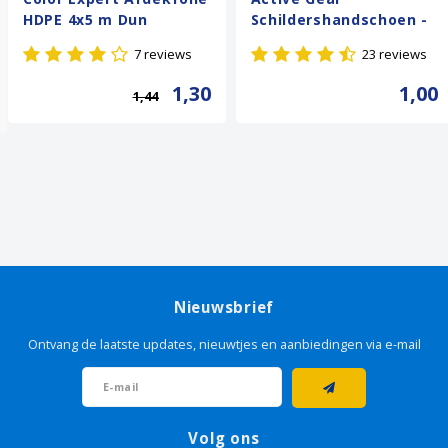
HDPE 4x5 m Dun
Schildershandschoen -
Wit
7 reviews
23 reviews
1,30
1,00
1,44
Nieuwsbrief
Ontvang de laatste updates, nieuwtjes en aanbiedingen via e-mail
Volg ons