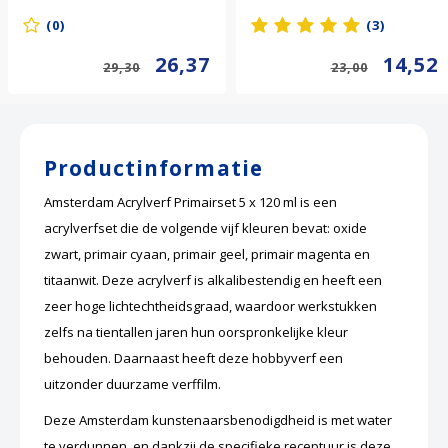
(0)
(3)
26,37
14,52
29,30
23,00
Productinformatie
Amsterdam Acrylverf Primairset 5 x 120 ml is een
acrylverfset die de volgende vijf kleuren bevat: oxide
zwart, primair cyaan, primair geel, primair magenta en
titaanwit. Deze
acrylverf
is alkalibestendig en heeft een
zeer hoge lichtechtheidsgraad, waardoor werkstukken
zelfs na tientallen jaren hun oorspronkelijke kleur
behouden. Daarnaast heeft deze hobbyverf een
uitzonder duurzame verffilm.
Deze Amsterdam
kunstenaarsbenodigdheid
is met water
te verdunnen, en dankzij de specifieke receptuur is deze