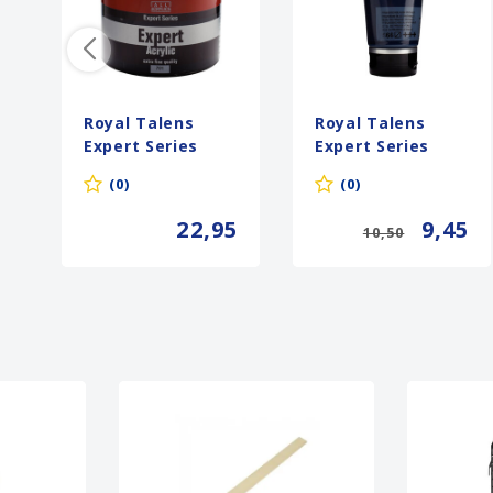
Royal Talens
Royal Talens
Expert Series
Expert Series
Acrylverf - 400 ml
Acrylverf - 75 ml
(0)
(0)
- Ivoorzwart 701
- Pruisischblauw
(Phtalo) 566
22,95
9,45
10,50