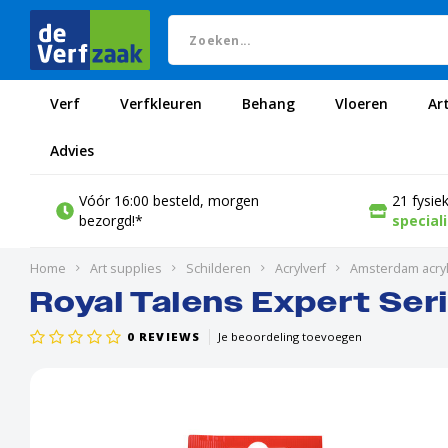
Verf
Verfkleuren
Behang
Vloeren
Ar
Advies
Vóór 16:00 besteld, morgen
21 fysie
bezorgd!*
special
Home
Art supplies
Schilderen
Acrylverf
Amsterdam acryl
Royal Talens Expert Seri
0
REVIEWS
Je beoordeling toevoegen