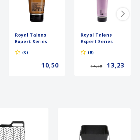
Royal Talens
Royal Talens
Expert Series
Expert Series
Acrylverf - 75 ml
Acrylverf - 150 ml
(0)
(0)
- Sienna Naturel
- Mauve 532
234
10,50
13,23
14,70