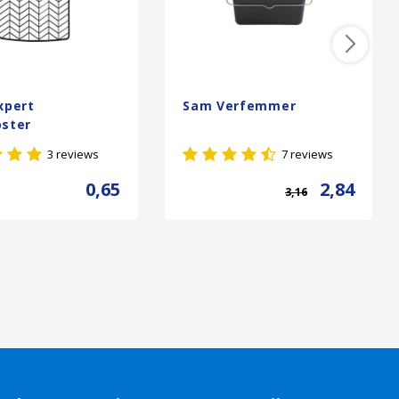
xpert
Sam Verfemmer
oster
3 reviews
7 reviews
0,65
2,84
3,16