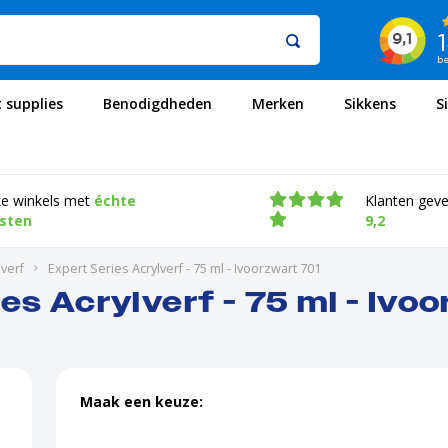
t supplies
Benodigdheden
Merken
Sikkens
S
ke winkels met
échte
Klanten gev
isten
9,2
verf
Expert Series Acrylverf - 75 ml - Ivoorzwart 701
es Acrylverf - 75 ml - Ivo
Maak een keuze: