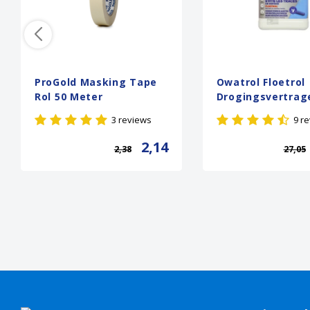
ProGold Masking Tape
Owatrol Floetrol
Rol 50 Meter
Drogingsvertrag
3 reviews
9 r
2,14
2,38
27,05