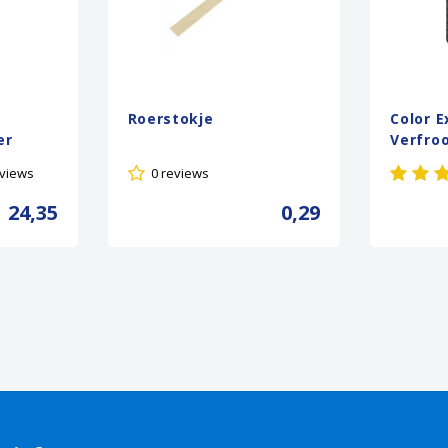
Roerstokje
Color E
er
Verfro
eviews
0 reviews
24,35
0,29