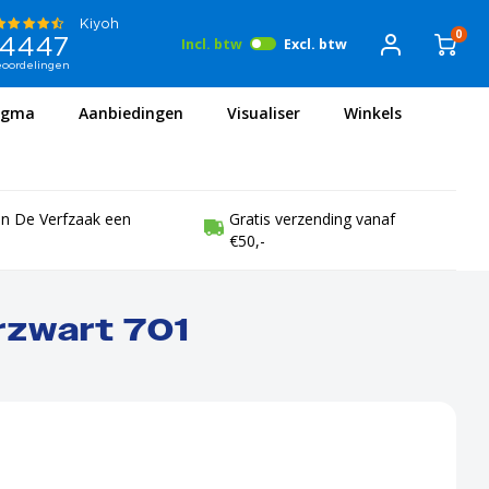
0
Incl. btw
Excl. btw
igma
Aanbiedingen
Visualiser
Winkels
en De Verfzaak een
Gratis verzending vanaf
€50,-
orzwart 701