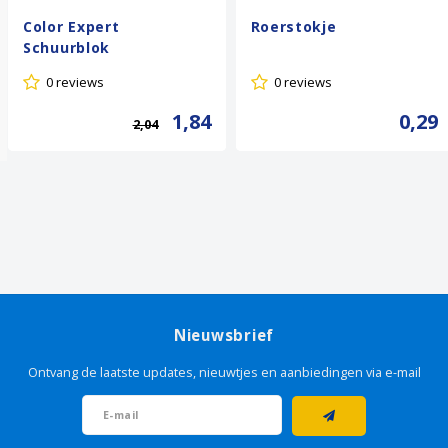
Color Expert
Roerstokje
Schuurblok
0 reviews
0 reviews
1,84
0,29
2,04
Nieuwsbrief
Ontvang de laatste updates, nieuwtjes en aanbiedingen via e-mail