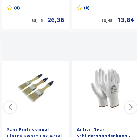
(0)
(0)
26,36
13,84
35,15
18,45
Anderen kochten ook
Sam Professional
Active Gear
Platte Kwast Lak Acryl
Schildershandschoen -