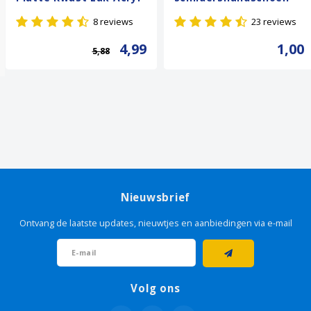
- 3 stuks
Wit
8 reviews
23 reviews
4,99
1,00
5,88
Nieuwsbrief
Ontvang de laatste updates, nieuwtjes en aanbiedingen via e-mail
Volg ons