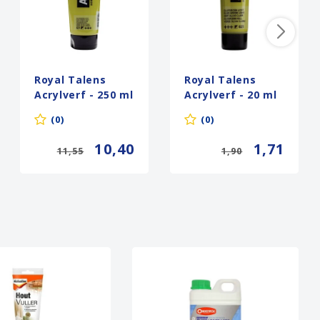
Royal Talens
Royal Talens
Acrylverf - 250 ml
Acrylverf - 20 ml
- Olijfgroen Licht
- Olijfgroen Licht
(0)
(0)
621
621
10,40
1,71
11,55
1,90