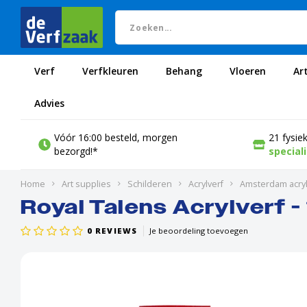
Verf
Verfkleuren
Behang
Vloeren
Ar
Advies
Vóór 16:00 besteld, morgen
21 fysie
bezorgd!*
special
Home
Art supplies
Schilderen
Acrylverf
Amsterdam acryl
Royal Talens Acrylverf -
0
REVIEWS
Je beoordeling toevoegen