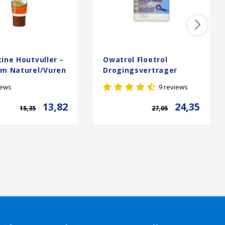
ine Houtvuller -
Owatrol Floetrol
am Naturel/Vuren
Drogingsvertrager
iews
9 reviews
13,82
24,35
15,35
27,05