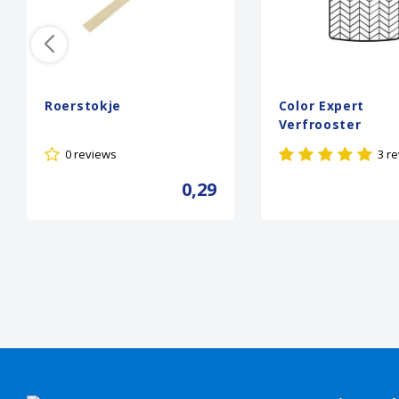
Roerstokje
Color Expert
Verfrooster
0 reviews
3 r
0,29