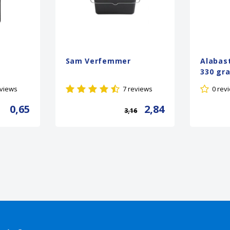
Sam Verfemmer
Alabast
330 gr
eviews
7 reviews
0 rev
0,65
2,84
3,16