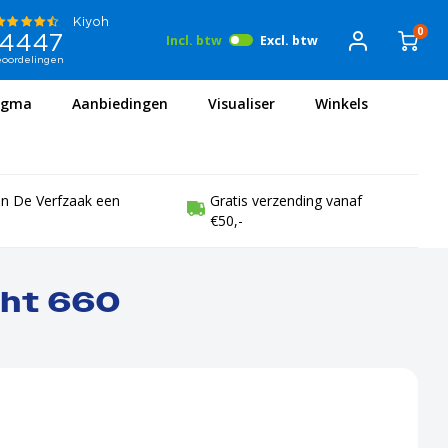
0
Incl. btw
Excl. btw
igma
Aanbiedingen
Visualiser
Winkels
en De Verfzaak een
Gratis verzending vanaf
€50,-
icht 660