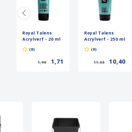
Royal Talens
Royal Talens
Acrylverf - 20 ml
Acrylverf - 250 ml
- Turkooisgroen
- Turkooisgroen
(0)
(0)
661
661
1,71
10,40
1,90
11,55