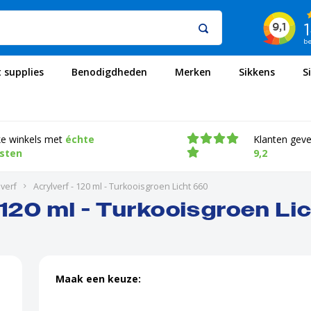
t supplies
Benodigdheden
Merken
Sikkens
S
ke winkels met
échte
Klanten gev
isten
9,2
verf
Acrylverf - 120 ml - Turkooisgroen Licht 660
 120 ml - Turkooisgroen L
Maak een keuze: