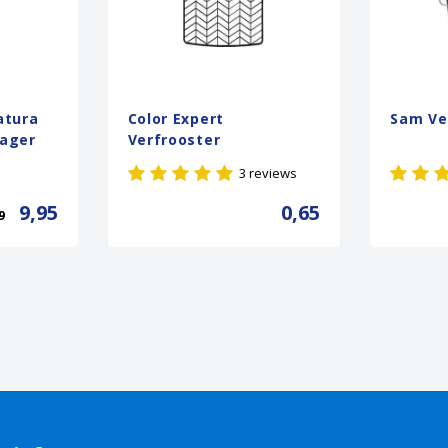
atura
Color Expert
Sam V
rager
Verfrooster
3 reviews
9,95
0,65
9