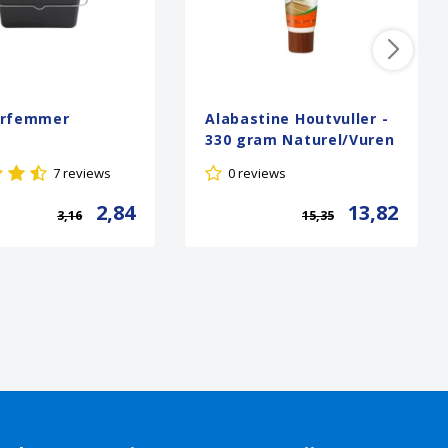
erfemmer
Alabastine Houtvuller -
330 gram Naturel/Vuren
7 reviews
0 reviews
2,84
13,82
3,16
15,35