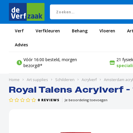
Verf
Verfkleuren
Behang
Vloeren
Ar
Advies
Vóór 16:00 besteld, morgen
21 fysie
bezorgd!*
special
Home
Art supplies
Schilderen
Acrylverf
Amsterdam acryl
Royal Talens Acrylverf -
0
REVIEWS
Je beoordeling toevoegen