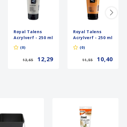
Royal Talens
Royal Talens
Acrylverf - 250 ml
Acrylverf - 250 ml
- Parelgeel 818
- Goudgeel 253
(0)
(0)
12,29
10,40
13,65
11,55