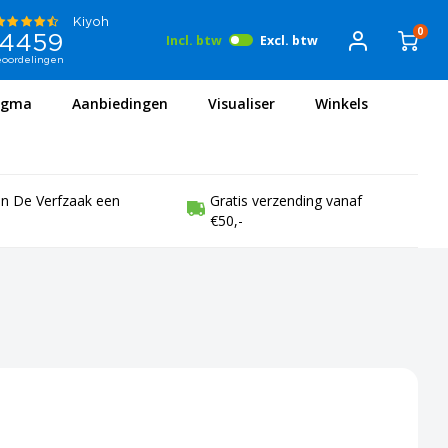
0
Incl. btw
Excl. btw
igma
Aanbiedingen
Visualiser
Winkels
en De Verfzaak een
Gratis verzending vanaf
€50,-