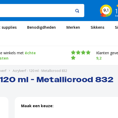
t supplies
Benodigdheden
Merken
Sikkens
S
ke winkels met
échte
Klanten gev
isten
9,2
verf
Acrylverf - 120 ml - Metallicrood 832
 120 ml - Metallicrood 832
Maak een keuze: