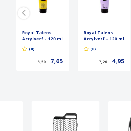
Royal Talens
Royal Talens
Acrylverf - 120 ml
Acrylverf - 120 ml
- Metallicgeel
- Lila 556
(0)
(0)
831
7,65
4,95
8,50
7,20