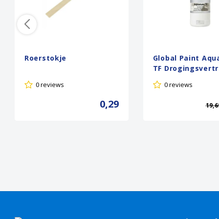
Roerstokje
Global Paint Aqu
TF Drogingsvert
0 reviews
0 reviews
0,29
19,6