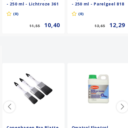
- 250 ml - Lichtroze 361
- 250 ml - Parelgeel 818
(0)
(0)
10,40
12,29
11,55
13,65
Anderen kochten ook
Copenhagen Pro Platte
Owatrol Floetrol