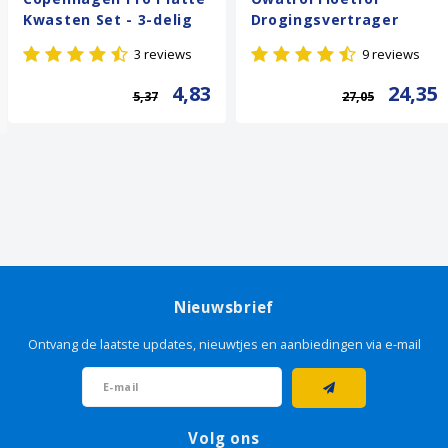
Kwasten Set - 3-delig
Drogingsvertrager
3 reviews
9 reviews
4,83
24,35
5,37
27,05
Nieuwsbrief
Ontvang de laatste updates, nieuwtjes en aanbiedingen via e-mail
Volg ons