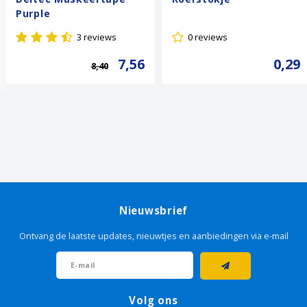
Purple
3 reviews
0 reviews
7,56
0,29
8,40
Nieuwsbrief
Ontvang de laatste updates, nieuwtjes en aanbiedingen via e-mail
Volg ons