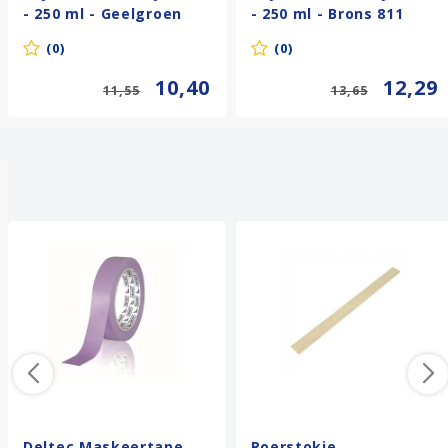
- 250 ml - Geelgroen
- 250 ml - Brons 811
617
(0)
(0)
10,40
12,29
11,55
13,65
Anderen kochten ook
Deltec Maskeertape
Roerstokje