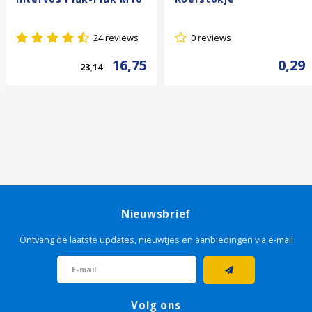
24 reviews
0 reviews
16,75
0,29
23,14
Nieuwsbrief
Ontvang de laatste updates, nieuwtjes en aanbiedingen via e-mail
Volg ons