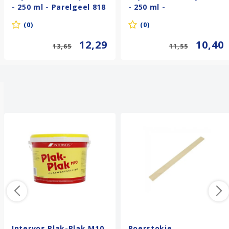
- 250 ml - Parelgeel 818
- 250 ml -
Pruisischblauw (Phtalo)
(0)
(0)
566
12,29
10,40
13,65
11,55
Anderen kochten ook
Intervos Plak-Plak M10
Roerstokje