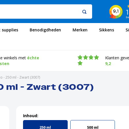
t supplies
Benodigdheden
Merken
Sikkens
S
ke winkels met
échte
Klanten gev
isten
9,2
 - 250 ml - Zwart (3007)
0 ml - Zwart (3007)
Inhoud:
250 ml
500 ml