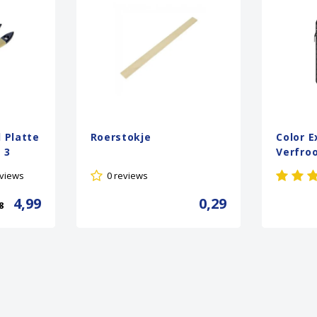
 Platte
Roerstokje
Color E
 3
Verfro
eviews
0 reviews
4,99
0,29
8