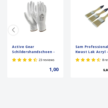
Active Gear
Sam Professional
Schildershandschoen -
Kwast Lak Acryl -
Wit
stuks
23 reviews
8 r
1,00
5,8