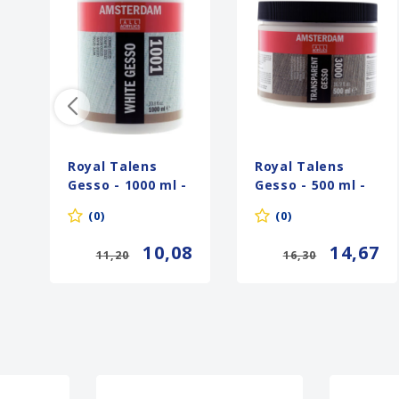
Royal Talens
Royal Talens
Gesso - 1000 ml -
Gesso - 500 ml -
Wit (1001)
Transparant
(0)
(0)
(3000)
10,08
14,67
11,20
16,30