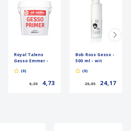
Royal Talens
Bob Ross Gesso -
Gesso Emmer -
500 ml - wit
1000 ml
(0)
(0)
4,73
24,17
6,30
26,85