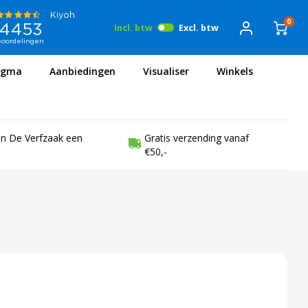
0
Incl. btw
Excl. btw
igma
Aanbiedingen
Visualiser
Winkels
en De Verfzaak een
Gratis verzending vanaf
€50,-