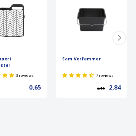
xpert
Sam Verfemmer
oster
3 reviews
7 reviews
0,65
2,84
3,16