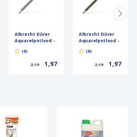
Albrecht Dürer
Albrecht Dürer
Aquarelpotlood -
Aquarelpotlood -
172 aardegroen
173
(0)
(0)
olijfgroen/geel
1,97
1,97
2,19
2,19