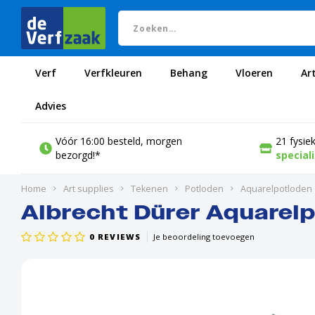
Verf
Verfkleuren
Behang
Vloeren
Ar
Advies
Vóór 16:00 besteld, morgen
21 fysie
bezorgd!*
special
Home
Art supplies
Tekenen
Potloden
Aquarelpotloden
Albrecht Dürer Aquarelp
0
REVIEWS
Je beoordeling toevoegen