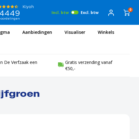
0
Incl. btw
Excl. btw
igma
Aanbiedingen
Visualiser
Winkels
en De Verfzaak een
Gratis verzending vanaf
€50,-
ijfgroen