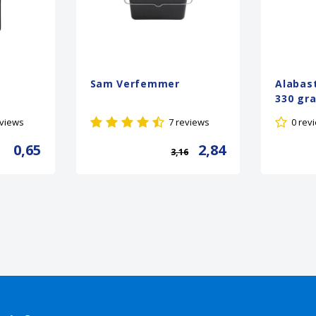
Sam Verfemmer
Alabast
330 gr
eviews
7 reviews
0 rev
0,65
2,84
3,16