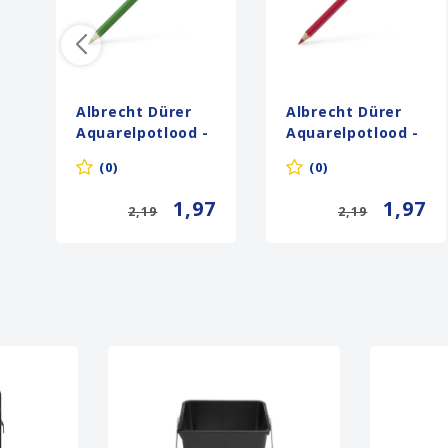
Albrecht Dürer
Albrecht Dürer
Aquarelpotlood -
Aquarelpotlood -
266 permanent
126 permanent
(0)
(0)
groen
karmijn
1,97
1,97
2,19
2,19