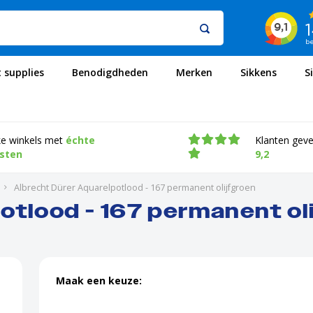
t supplies
Benodigdheden
Merken
Sikkens
S
ke winkels met
échte
Klanten gev
isten
9,2
Albrecht Dürer Aquarelpotlood - 167 permanent olijfgroen
otlood - 167 permanent ol
Maak een keuze: