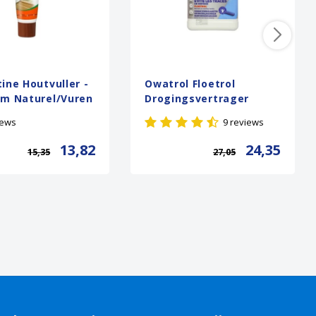
ine Houtvuller -
Owatrol Floetrol
am Naturel/Vuren
Drogingsvertrager
iews
9 reviews
13,82
24,35
15,35
27,05