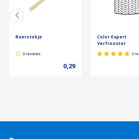
Roerstokje
Color Expert
Verfrooster
0 reviews
3 r
0,29