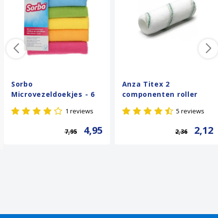
Sorbo
Anza Titex 2
Microvezeldoekjes - 6
componenten roller
stuks
1 reviews
5 reviews
4,95
2,12
7,95
2,36